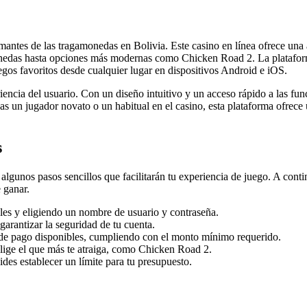
antes de las tragamonedas en Bolivia. Este casino en línea ofrece una
monedas hasta opciones más modernas como Chicken Road 2. La platafor
uegos favoritos desde cualquier lugar en dispositivos Android e iOS.
ncia del usuario. Con un diseño intuitivo y un acceso rápido a las fun
s un jugador novato o un habitual en el casino, esta plataforma ofrece 
s
algunos pasos sencillos que facilitarán tu experiencia de juego. A conti
 ganar.
les y eligiendo un nombre de usuario y contraseña.
arantizar la seguridad de tu cuenta.
 de pago disponibles, cumpliendo con el monto mínimo requerido.
lige el que más te atraiga, como Chicken Road 2.
ides establecer un límite para tu presupuesto.