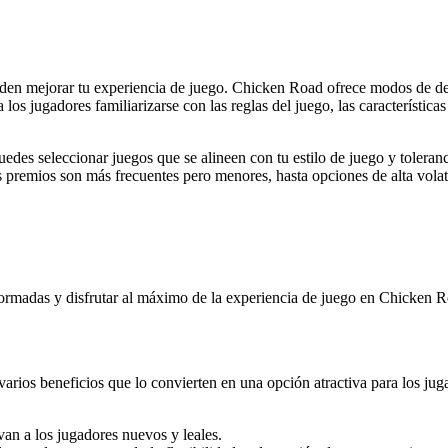
ueden mejorar tu experiencia de juego. Chicken Road ofrece modos de d
os jugadores familiarizarse con las reglas del juego, las características
uedes seleccionar juegos que se alineen con tu estilo de juego y toleranc
 premios son más frecuentes pero menores, hasta opciones de alta volat
formadas y disfrutar al máximo de la experiencia de juego en Chicken 
ios beneficios que lo convierten en una opción atractiva para los juga
an a los jugadores nuevos y leales.