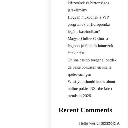
kifizetések és biztonságos
játékélmény
Hogyan működnek a VIP
programok a Hidroponika
legális kaszinóiban?
Magyar Online Casino: a
legjobb játékok és bónuszok
áttekintése
Online casino toegang: ontdek
de beste bonussen en snelle
spelervaringen
What you should know about
online pokies NZ: the latest
trends in 2026
Recent Comments
szerzője
Hello world!
A