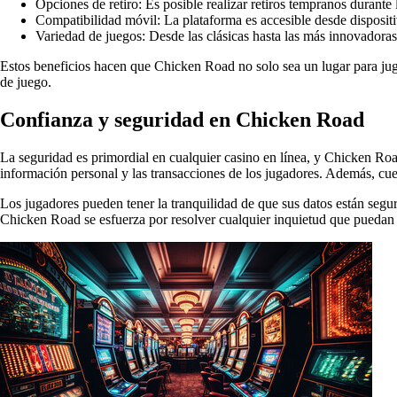
Opciones de retiro: Es posible realizar retiros tempranos durante 
Compatibilidad móvil: La plataforma es accesible desde dispositi
Variedad de juegos: Desde las clásicas hasta las más innovadoras
Estos beneficios hacen que Chicken Road no solo sea un lugar para jug
de juego.
Confianza y seguridad en Chicken Road
La seguridad es primordial en cualquier casino en línea, y Chicken Road
información personal y las transacciones de los jugadores. Además, cue
Los jugadores pueden tener la tranquilidad de que sus datos están segu
Chicken Road se esfuerza por resolver cualquier inquietud que puedan te