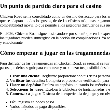
Un punto de partida claro para el casino
Chicken Road se ha consolidado como un destino destacado para los am
que se adaptan a todos los gustos, desde las clásicas máquinas traga
compatibilidad móvil, lo que permite a los jugadores disfrutar de sus j
En 2026, Chicken Road sigue destacándose por su enfoque en la experie
los jugadores pueden sumergirse en la acción sin complicaciones. Ya sea
y emocionante.
Cómo empezar a jugar en las tragamoneda
Para disfrutar de las tragamonedas en Chicken Road, es esencial seguir 
pasos que debes seguir para comenzar y maximizar tus posibilidades de
Crear una cuenta:
Regístrate proporcionando tus datos persona
Verificar tus detalles:
Completa el proceso de verificación para g
Hacer un depósito:
Realiza un depósito utilizando los métodos
Seleccionar tu juego:
Explora la biblioteca de tragamonedas y e
Comenzar a jugar:
Disfruta de la experiencia de juego y no olv
Fácil registro en pocos pasos.
Varios métodos de pago disponibles.