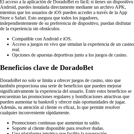
El acceso a la aplicación de DoradoBet es fácil; si tienes un dispositivo
Android, puedes instalarla directamente mediante un archivo APK,
mientras que los usuarios de iOS pueden acceder a través de la App
Store o Safari. Esto asegura que todos los jugadores,
independientemente de su preferencia de dispositivo, puedan disfrutar
de la experiencia sin obstáculos.
Compatible con Android e iOS.
Acceso a juegos en vivo que simulan la experiencia de un casino
real.
Opciones de apuestas deportivas junto a los juegos de casino.
Beneficios clave de DoradoBet
DoradoBet no solo se limita a ofrecer juegos de casino, sino que
también proporciona una serie de beneficios que pueden mejorar
significativamente la experiencia del usuario. Entre estos beneficios se
encuentran las promociones regulares y bonificaciones atractivas que
pueden aumentar tu bankroll y ofrecer más oportunidades de jugar.
Además, su atención al cliente es eficaz, lo que permite resolver
cualquier inconveniente rápidamente.
Promociones continuas que aumentan tu saldo.
Soporte al cliente disponible para resolver dudas.
Una plataforma intuitiva que facilita la navegación.