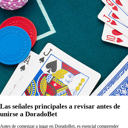
Las señales principales a revisar antes de
unirse a DoradoBet
Antes de comenzar a jugar en DoradoBet, es esencial comprender