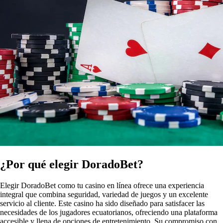
¿Por qué elegir DoradoBet?
Elegir DoradoBet como tu casino en línea ofrece una experiencia
integral que combina seguridad, variedad de juegos y un excelente
servicio al cliente. Este casino ha sido diseñado para satisfacer las
necesidades de los jugadores ecuatorianos, ofreciendo una plataforma
accesible y llena de opciones de entretenimiento. Su compromiso con