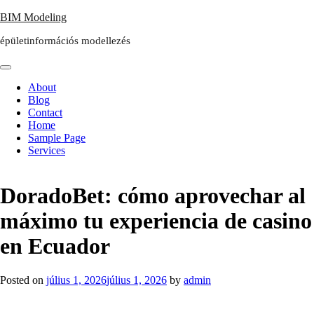
Skip
BIM Modeling
to
épületinformációs modellezés
content
About
Blog
Contact
Home
Sample Page
Services
DoradoBet: cómo aprovechar al
máximo tu experiencia de casino
en Ecuador
Posted on
július 1, 2026
július 1, 2026
by
admin