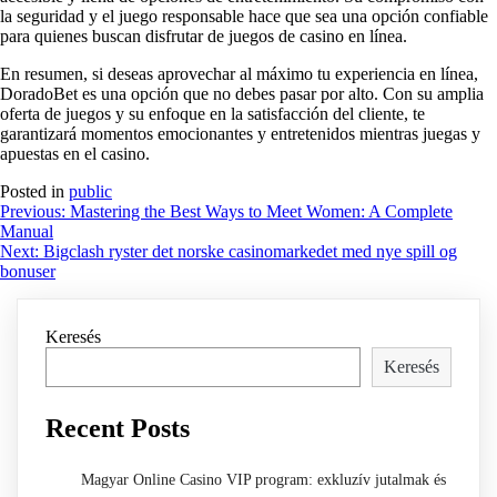
la seguridad y el juego responsable hace que sea una opción confiable
para quienes buscan disfrutar de juegos de casino en línea.
En resumen, si deseas aprovechar al máximo tu experiencia en línea,
DoradoBet es una opción que no debes pasar por alto. Con su amplia
oferta de juegos y su enfoque en la satisfacción del cliente, te
garantizará momentos emocionantes y entretenidos mientras juegas y
apuestas en el casino.
Posted in
public
Bejegyzés
Previous:
Mastering the Best Ways to Meet Women: A Complete
Manual
navigáció
Next:
Bigclash ryster det norske casinomarkedet med nye spill og
bonuser
Keresés
Keresés
Recent Posts
Magyar Online Casino VIP program: exkluzív jutalmak és