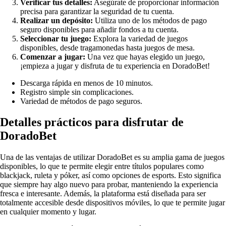
Verificar tus detalles:
Asegúrate de proporcionar información
precisa para garantizar la seguridad de tu cuenta.
Realizar un depósito:
Utiliza uno de los métodos de pago
seguro disponibles para añadir fondos a tu cuenta.
Seleccionar tu juego:
Explora la variedad de juegos
disponibles, desde tragamonedas hasta juegos de mesa.
Comenzar a jugar:
Una vez que hayas elegido un juego,
¡empieza a jugar y disfruta de tu experiencia en DoradoBet!
Descarga rápida en menos de 10 minutos.
Registro simple sin complicaciones.
Variedad de métodos de pago seguros.
Detalles prácticos para disfrutar de
DoradoBet
Una de las ventajas de utilizar DoradoBet es su amplia gama de juegos
disponibles, lo que te permite elegir entre títulos populares como
blackjack, ruleta y póker, así como opciones de esports. Esto significa
que siempre hay algo nuevo para probar, manteniendo la experiencia
fresca e interesante. Además, la plataforma está diseñada para ser
totalmente accesible desde dispositivos móviles, lo que te permite jugar
en cualquier momento y lugar.