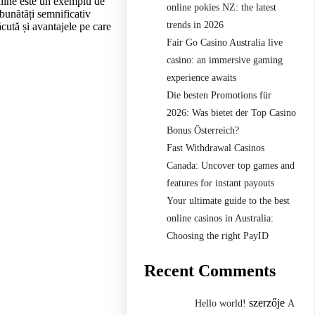
nline este un exemplu de
online pokies NZ: the latest
bunătăți semnificativ
trends in 2026
cută și avantajele pe care
Fair Go Casino Australia live
casino: an immersive gaming
experience awaits
Die besten Promotions für
2026: Was bietet der Top Casino
Bonus Österreich?
Fast Withdrawal Casinos
Canada: Uncover top games and
features for instant payouts
Your ultimate guide to the best
online casinos in Australia:
Choosing the right PayID
Recent Comments
szerzője
Hello world!
A