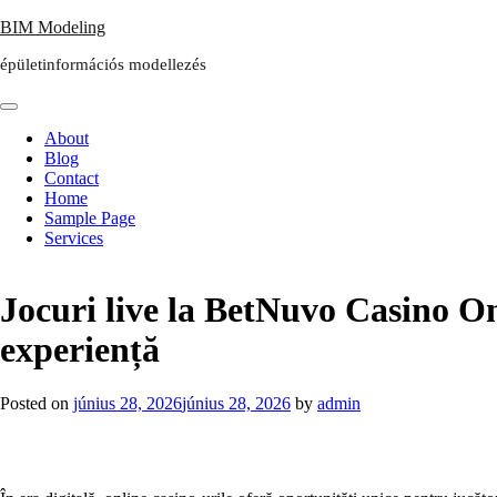
Skip
BIM Modeling
to
épületinformációs modellezés
content
About
Blog
Contact
Home
Sample Page
Services
Jocuri live la BetNuvo Casino O
experiență
Posted on
június 28, 2026
június 28, 2026
by
admin