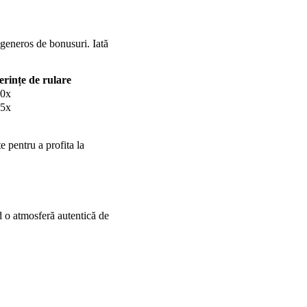
 generos de bonusuri. Iată
erințe de rulare
30x
25x
e pentru a profita la
nd o atmosferă autentică de