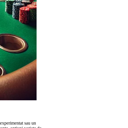
r experimentat sau un