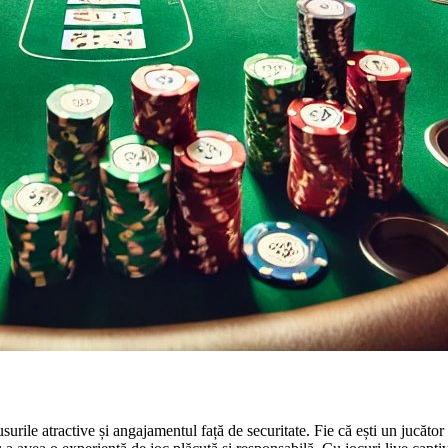
urile atractive și angajamentul față de securitate. Fie că ești un jucăto