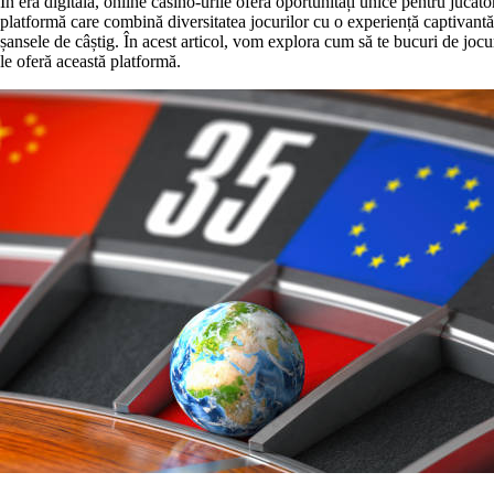
În era digitală, online casino-urile oferă oportunități unice pentru ju
platformă care combină diversitatea jocurilor cu o experiență captivantă
șansele de câștig. În acest articol, vom explora cum să te bucuri de jocu
le oferă această platformă.