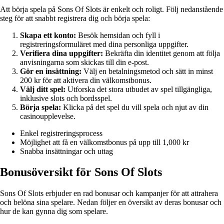
Att börja spela på Sons Of Slots är enkelt och roligt. Följ nedanstående
steg för att snabbt registrera dig och börja spela:
Skapa ett konto:
Besök hemsidan och fyll i
registreringsformuläret med dina personliga uppgifter.
Verifiera dina uppgifter:
Bekräfta din identitet genom att följa
anvisningarna som skickas till din e-post.
Gör en insättning:
Välj en betalningsmetod och sätt in minst
200 kr för att aktivera din välkomstbonus.
Välj ditt spel:
Utforska det stora utbudet av spel tillgängliga,
inklusive slots och bordsspel.
Börja spela:
Klicka på det spel du vill spela och njut av din
casinoupplevelse.
Enkel registreringsprocess
Möjlighet att få en välkomstbonus på upp till 1,000 kr
Snabba insättningar och uttag
Bonusöversikt för Sons Of Slots
Sons Of Slots erbjuder en rad bonusar och kampanjer för att attrahera
och belöna sina spelare. Nedan följer en översikt av deras bonusar och
hur de kan gynna dig som spelare.