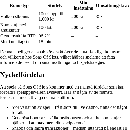
Min
Bonustyp
Storlek
Omsättningskrav
insättning
100% upp till
Välkomstbonus
200 kr
35x
1,000 kr
Kampanj med
100 totalt
200 kr
35x
gratissnurr
Genomsnittlig RTP
96.2%
–
–
Median uttagstid
18 min
–
–
Denna tabell ger en snabb översikt över de huvudsakliga bonusarna
och villkoren hos Sons Of Slots, vilket hjälper spelarna att fatta
informerade beslut om sina insättningar och spelstrategier.
Nyckelfördelar
Att spela på Sons Of Slots kommer med en mängd fördelar som kan
förbättra spelupplevelsen avsevärt. Här är några av de främsta
fördelarna med att välja denna plattform:
Stor variation av spel – från slots till live casino, finns det något
för alla.
Generösa bonusar – välkomstbonusen och andra kampanjer
hjälper till att maximera din spelpotential.
Snabba och säkra transaktioner – median uttagstid på endast 18