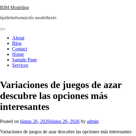
Skip
BIM Modeling
to
épületinformációs modellezés
content
About
Blog
Contact
Home
Sample Page
Services
Variaciones de juegos de azar
descubre las opciones más
interesantes
Posted on
június 26, 2026
június 26, 2026
by
admin
Variaciones de juegos de azar descubre las opciones más interesantes