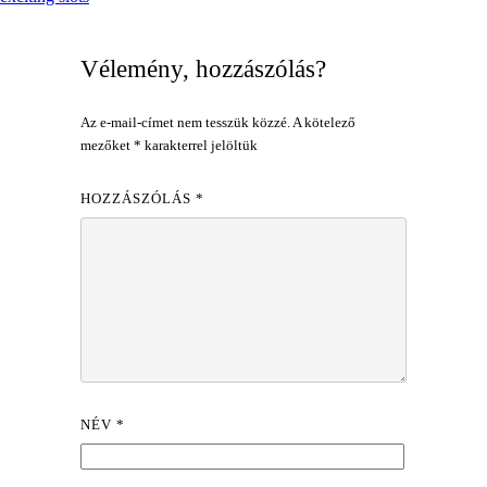
Vélemény, hozzászólás?
Az e-mail-címet nem tesszük közzé.
A kötelező
mezőket
*
karakterrel jelöltük
HOZZÁSZÓLÁS
*
NÉV
*