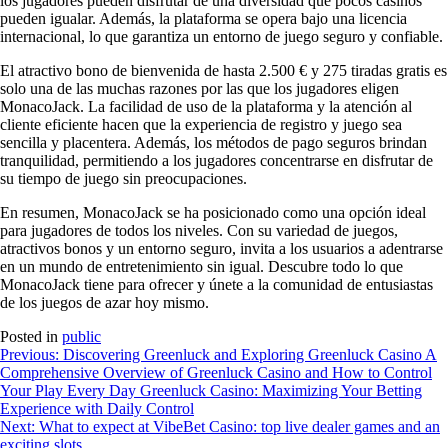
los jugadores pueden disfrutar de una diversidad que pocos casinos
pueden igualar. Además, la plataforma se opera bajo una licencia
internacional, lo que garantiza un entorno de juego seguro y confiable.
El atractivo bono de bienvenida de hasta 2.500 € y 275 tiradas gratis es
solo una de las muchas razones por las que los jugadores eligen
MonacoJack. La facilidad de uso de la plataforma y la atención al
cliente eficiente hacen que la experiencia de registro y juego sea
sencilla y placentera. Además, los métodos de pago seguros brindan
tranquilidad, permitiendo a los jugadores concentrarse en disfrutar de
su tiempo de juego sin preocupaciones.
En resumen, MonacoJack se ha posicionado como una opción ideal
para jugadores de todos los niveles. Con su variedad de juegos,
atractivos bonos y un entorno seguro, invita a los usuarios a adentrarse
en un mundo de entretenimiento sin igual. Descubre todo lo que
MonacoJack tiene para ofrecer y únete a la comunidad de entusiastas
de los juegos de azar hoy mismo.
Posted in
public
Bejegyzés
Previous:
Discovering Greenluck and Exploring Greenluck Casino A
Comprehensive Overview of Greenluck Casino and How to Control
navigáció
Your Play Every Day Greenluck Casino: Maximizing Your Betting
Experience with Daily Control
Next:
What to expect at VibeBet Casino: top live dealer games and an
exciting slots