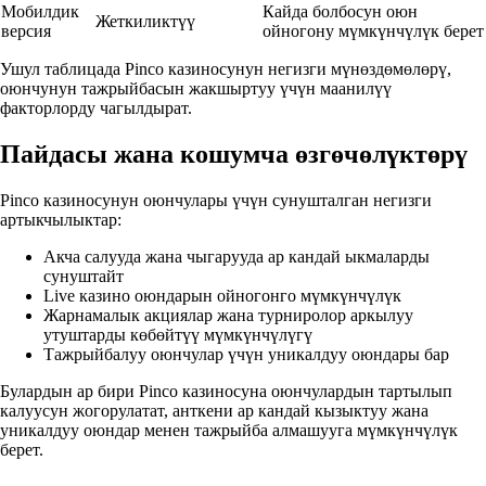
Мобилдик
Кайда болбосун оюн
Жеткиликтүү
версия
ойногону мүмкүнчүлүк берет
Ушул таблицада Pinco казиносунун негизги мүнөздөмөлөрү,
оюнчунун тажрыйбасын жакшыртуу үчүн маанилүү
факторлорду чагылдырат.
Пайдасы жана кошумча өзгөчөлүктөрү
Pinco казиносунун оюнчулары үчүн сунушталган негизги
артыкчылыктар:
Акча салууда жана чыгарууда ар кандай ыкмаларды
сунуштайт
Live казино оюндарын ойногонго мүмкүнчүлүк
Жарнамалык акциялар жана турниролор аркылуу
утуштарды көбөйтүү мүмкүнчүлүгү
Тажрыйбалуу оюнчулар үчүн уникалдуу оюндары бар
Булардын ар бири Pinco казиносуна оюнчулардын тартылып
калуусун жогорулатат, анткени ар кандай кызыктуу жана
уникалдуу оюндар менен тажрыйба алмашууга мүмкүнчүлүк
берет.