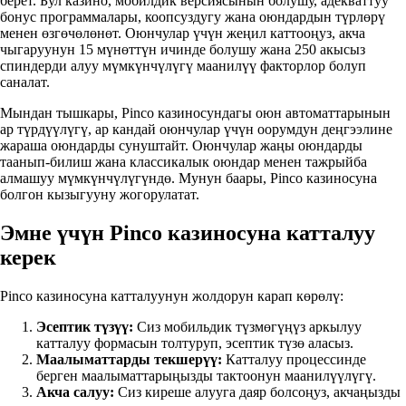
берет. Бул казино, мобилдик версиясынын болушу, адекваттуу
бонус программалары, коопсуздугу жана оюндардын түрлөрү
менен өзгөчөлөнөт. Оюнчулар үчүн жеңил каттооңуз, акча
чыгаруунун 15 мүнөттүн ичинде болушу жана 250 акысыз
спиндерди алуу мүмкүнчүлүгү маанилүү факторлор болуп
саналат.
Мындан тышкары, Pinco казиносундагы оюн автоматтарынын
ар түрдүүлүгү, ар кандай оюнчулар үчүн оорумдун деңгээлине
жараша оюндарды сунуштайт. Оюнчулар жаңы оюндарды
таанып-билиш жана классикалык оюндар менен тажрыйба
алмашуу мүмкүнчүлүгүндө. Мунун баары, Pinco казиносуна
болгон кызыгууну жогорулатат.
Эмне үчүн Pinco казиносуна катталуу
керек
Pinco казиносуна катталуунун жолдорун карап көрөлү:
Эсептик түзүү:
Сиз мобильдик түзмөгүңүз аркылуу
катталуу формасын толтуруп, эсептик түзө аласыз.
Маалыматтарды текшерүү:
Катталуу процессинде
берген маалыматтарыңызды тактоонун маанилүүлүгү.
Акча салуу:
Сиз киреше алууга даяр болсоңуз, акчаңызды