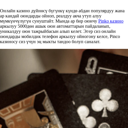
Онлайн казино дүйнөсү бүгүнкү күндө абдан популярдуу жана
ар кандай оюндарды ойноп, реалдуу акча утуп алуу
мүмкүнчүлүгүн сунуштайт. Мында ар бир оюнчу
Pinko казино
аркылуу 5000дөн ашык оюн автоматтарын пайдаланып,
уникалдуу оюн тажрыйбасын алып келет. Эгер сиз онлайн
оюндарды мобилдик телефон аркылуу ойногону келсе, Pinco
казиносу сиз үчүн эң мыкты тандоо болуп саналат.