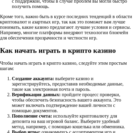
с поддержкой, чтобы в случае проблем вы могли быстро
получить помощь.
Кроме того, важно быть в курсе последних тенденций в области
криптовалют и азартных игр, так как это поможет вам лучше
понимать, какие казино предлагают лучшие условия и сервисы.
Например, многие платформы внедряют технологии блокчейн
для обеспечения прозрачности и честности игр.
Как начать играть в крипто казино
Чтобы начать играть в крипто казино, следуйте этим простым
шагам:
Создание аккаунта:
выберите казино и
зарегистрируйтесь, предоставив необходимые данные,
такие как электронная почта и пароль.
Верификация данных:
пройдите процесс проверки,
чтобы обеспечить безопасность вашего аккаунта. Это
может включать подтверждение вашей личности с
помощью документов.
Пополнение счета:
используйте криптовалюту для
депозита на ваш игровой баланс. Выберите удобный
метод, например, с помощью кошелька или обменника.
Выбор игры:
ознакомьтесь с ассортиментом игр и