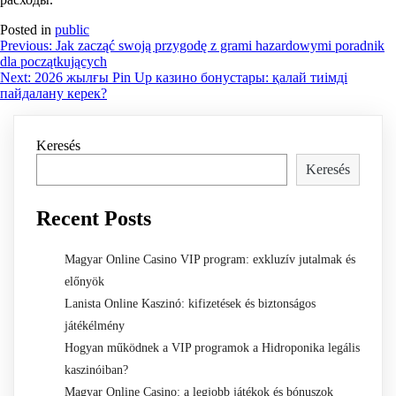
Posted in
public
Bejegyzés
Previous:
Jak zacząć swoją przygodę z grami hazardowymi poradnik
dla początkujących
navigáció
Next:
2026 жылғы Pin Up казино бонустары: қалай тиімді
пайдалану керек?
Keresés
Keresés
Recent Posts
Magyar Online Casino VIP program: exkluzív jutalmak és
előnyök
Lanista Online Kaszinó: kifizetések és biztonságos
játékélmény
Hogyan működnek a VIP programok a Hidroponika legális
kaszinóiban?
Magyar Online Casino: a legjobb játékok és bónuszok