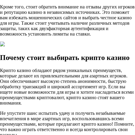
Кроме того, стоит обратить внимание на отзывы других игроков
и репутацию казино в независимых источниках. Это поможет
вам избежать мошеннических сайтов и выбрать честное казино
для игры. Также стоит учитывать наличие различных методов
защиты, таких как двухфакторная аутентификация и
возможность установить лимиты на ставки.
Почему стоит выбирать крипто казино
Крипто казино обладают рядом уникальных преимуществ,
которые делают их привлекательными для азартных игроков.
Они обеспечивают высокую степень анонимности, быструю
обработку транзакций и широкий ассортимент игр. Если вы
ищете новые возможности для игры и хотите насладиться всеми
преимуществами криптовалют, крипто казино стоят вашего
внимания.
Не упустите шанс испытать удачу и получить незабываемые
впечатления в мире азартных игр, воспользовавшись всеми
преимуществами, которые предлагают крипто казино! Помните,
что важно играть ответственно и всегда контролировать свои
расходы.