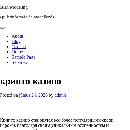
Skip
BIM Modeling
to
épületinformációs modellezés
content
About
Blog
Contact
Home
Sample Page
Services
крипто казино
Posted on
június 24, 2026
by
admin
Крипто казино становятся все более популярными среди
игроков благодаря своим уникальным особенностям и