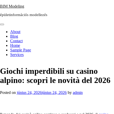
Skip
BIM Modeling
to
épületinformációs modellezés
content
About
Blog
Contact
Home
Sample Page
Services
Giochi imperdibili su casino
alpino: scopri le novità del 2026
Posted on
június 24, 2026
június 24, 2026
by
admin