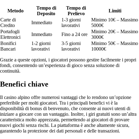
Tempo di
Tempo di
Metodo
Limiti
Deposito
Prelievo
Carte di
1-3 giorni
Minimo 10€ – Massimo
Immediato
Credito
lavorativi
5000€
Portafogli
Minimo 20€ – Massimo
Immediato
Fino a 24 ore
Elettronici
3000€
Bonifici
1-2 giorni
3-5 giorni
Minimo 50€ – Massimo
Bancari
lavorativi
lavorativi
10000€
Grazie a queste opzioni, i giocatori possono gestire facilmente i propri
fondi, consentendo un’esperienza di gioco senza soluzione di
continuità.
Benefici chiave
Il casino alpino offre numerosi vantaggi che lo rendono un’opzione
preferibile per molti giocatori. Tra i principali benefici vi è la
disponibilità di bonus di benvenuto, che consente ai nuovi utenti di
iniziare a giocare con un vantaggio. Inoltre, i giri gratuiti sono un’altra
caratteristica molto apprezzata, permettendo ai giocatori di provare
nuovi giochi senza rischi. La piattaforma è anche altamente sicura,
garantendo la protezione dei dati personali e delle transazioni.