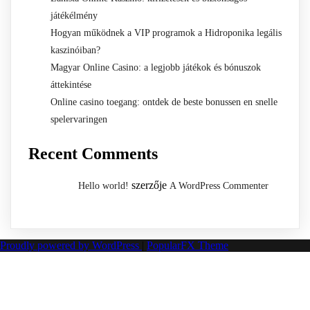
játékélmény
Hogyan működnek a VIP programok a Hidroponika legális
kaszinóiban?
Magyar Online Casino: a legjobb játékok és bónuszok
áttekintése
Online casino toegang: ontdek de beste bonussen en snelle
spelervaringen
Recent Comments
szerzője
Hello world!
A WordPress Commenter
Proudly powered by WordPress
|
PopularFX Theme