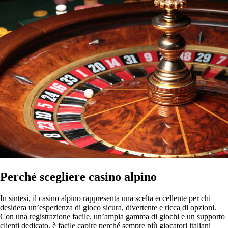
Perché scegliere casino alpino
In sintesi, il casino alpino rappresenta una scelta eccellente per chi
desidera un’esperienza di gioco sicura, divertente e ricca di opzioni.
Con una registrazione facile, un’ampia gamma di giochi e un supporto
clienti dedicato, è facile capire perché sempre più giocatori italiani