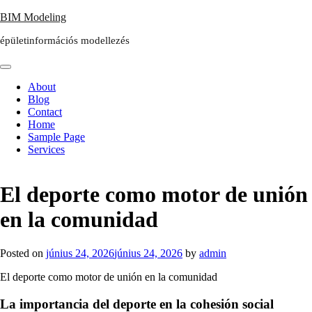
Skip
BIM Modeling
to
épületinformációs modellezés
content
About
Blog
Contact
Home
Sample Page
Services
El deporte como motor de unión
en la comunidad
Posted on
június 24, 2026
június 24, 2026
by
admin
El deporte como motor de unión en la comunidad
La importancia del deporte en la cohesión social