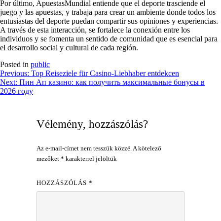
Por último, ApuestasMundial entiende que el deporte trasciende el
juego y las apuestas, y trabaja para crear un ambiente donde todos los
entusiastas del deporte puedan compartir sus opiniones y experiencias.
A través de esta interacción, se fortalece la conexión entre los
individuos y se fomenta un sentido de comunidad que es esencial para
el desarrollo social y cultural de cada región.
Posted in
public
Bejegyzés
Previous:
Top Reiseziele für Casino-Liebhaber entdekcen
Next:
Пин Ап казино: как получить максимальные бонусы в
navigáció
2026 году
Vélemény, hozzászólás?
Az e-mail-címet nem tesszük közzé.
A kötelező
mezőket
*
karakterrel jelöltük
HOZZÁSZÓLÁS
*