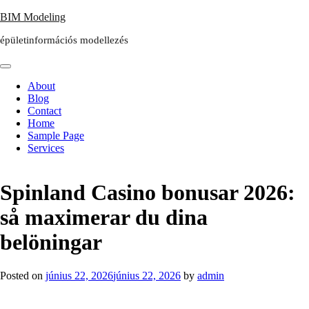
Skip
BIM Modeling
to
épületinformációs modellezés
content
About
Blog
Contact
Home
Sample Page
Services
Spinland Casino bonusar 2026:
så maximerar du dina
belöningar
Posted on
június 22, 2026
június 22, 2026
by
admin