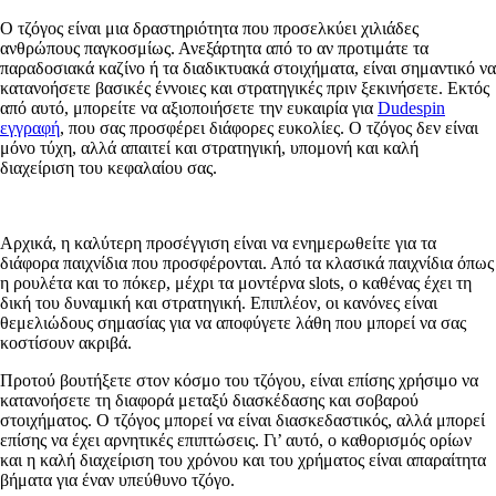
Ο τζόγος είναι μια δραστηριότητα που προσελκύει χιλιάδες
ανθρώπους παγκοσμίως. Ανεξάρτητα από το αν προτιμάτε τα
παραδοσιακά καζίνο ή τα διαδικτυακά στοιχήματα, είναι σημαντικό να
κατανοήσετε βασικές έννοιες και στρατηγικές πριν ξεκινήσετε. Εκτός
από αυτό, μπορείτε να αξιοποιήσετε την ευκαιρία για
Dudespin
εγγραφή
, που σας προσφέρει διάφορες ευκολίες. Ο τζόγος δεν είναι
μόνο τύχη, αλλά απαιτεί και στρατηγική, υπομονή και καλή
διαχείριση του κεφαλαίου σας.
Αρχικά, η καλύτερη προσέγγιση είναι να ενημερωθείτε για τα
διάφορα παιχνίδια που προσφέρονται. Από τα κλασικά παιχνίδια όπως
η ρουλέτα και το πόκερ, μέχρι τα μοντέρνα slots, ο καθένας έχει τη
δική του δυναμική και στρατηγική. Επιπλέον, οι κανόνες είναι
θεμελιώδους σημασίας για να αποφύγετε λάθη που μπορεί να σας
κοστίσουν ακριβά.
Προτού βουτήξετε στον κόσμο του τζόγου, είναι επίσης χρήσιμο να
κατανοήσετε τη διαφορά μεταξύ διασκέδασης και σοβαρού
στοιχήματος. Ο τζόγος μπορεί να είναι διασκεδαστικός, αλλά μπορεί
επίσης να έχει αρνητικές επιπτώσεις. Γι’ αυτό, ο καθορισμός ορίων
και η καλή διαχείριση του χρόνου και του χρήματος είναι απαραίτητα
βήματα για έναν υπεύθυνο τζόγο.