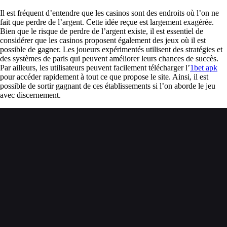
Il est fréquent d’entendre que les casinos sont des endroits où l’on ne
fait que perdre de l’argent. Cette idée reçue est largement exagérée.
Bien que le risque de perdre de l’argent existe, il est essentiel de
considérer que les casinos proposent également des jeux où il est
possible de gagner. Les joueurs expérimentés utilisent des stratégies et
des systèmes de paris qui peuvent améliorer leurs chances de succès.
Par ailleurs, les utilisateurs peuvent facilement télécharger l’
1bet apk
pour accéder rapidement à tout ce que propose le site. Ainsi, il est
possible de sortir gagnant de ces établissements si l’on aborde le jeu
avec discernement.