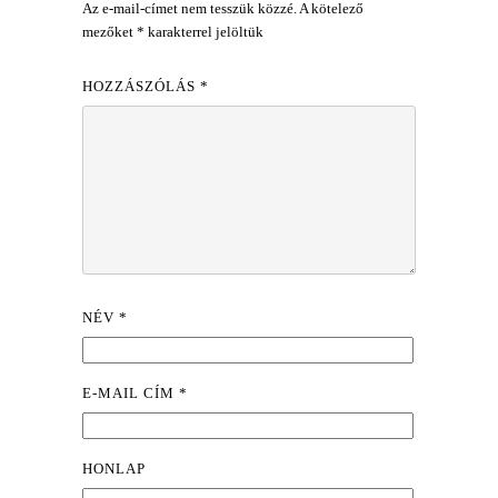
Az e-mail-címet nem tesszük közzé.
A kötelező
mezőket
*
karakterrel jelöltük
HOZZÁSZÓLÁS
*
NÉV
*
E-MAIL CÍM
*
HONLAP