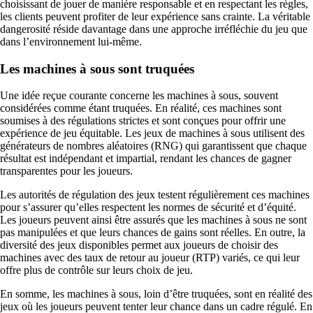
choisissant de jouer de manière responsable et en respectant les règles,
les clients peuvent profiter de leur expérience sans crainte. La véritable
dangerosité réside davantage dans une approche irréfléchie du jeu que
dans l’environnement lui-même.
Les machines à sous sont truquées
Une idée reçue courante concerne les machines à sous, souvent
considérées comme étant truquées. En réalité, ces machines sont
soumises à des régulations strictes et sont conçues pour offrir une
expérience de jeu équitable. Les jeux de machines à sous utilisent des
générateurs de nombres aléatoires (RNG) qui garantissent que chaque
résultat est indépendant et impartial, rendant les chances de gagner
transparentes pour les joueurs.
Les autorités de régulation des jeux testent régulièrement ces machines
pour s’assurer qu’elles respectent les normes de sécurité et d’équité.
Les joueurs peuvent ainsi être assurés que les machines à sous ne sont
pas manipulées et que leurs chances de gains sont réelles. En outre, la
diversité des jeux disponibles permet aux joueurs de choisir des
machines avec des taux de retour au joueur (RTP) variés, ce qui leur
offre plus de contrôle sur leurs choix de jeu.
En somme, les machines à sous, loin d’être truquées, sont en réalité des
jeux où les joueurs peuvent tenter leur chance dans un cadre régulé. En