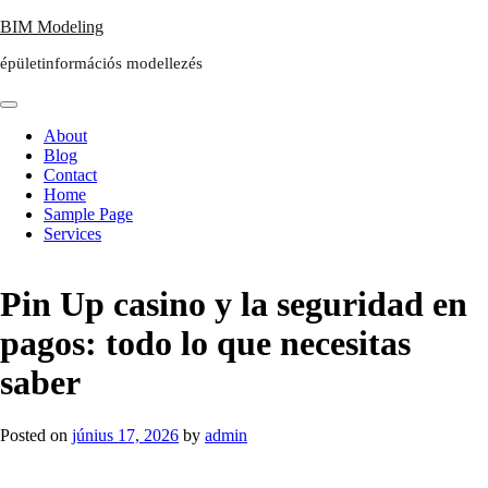
Skip
BIM Modeling
to
épületinformációs modellezés
content
About
Blog
Contact
Home
Sample Page
Services
Pin Up casino y la seguridad en
pagos: todo lo que necesitas
saber
Posted on
június 17, 2026
by
admin