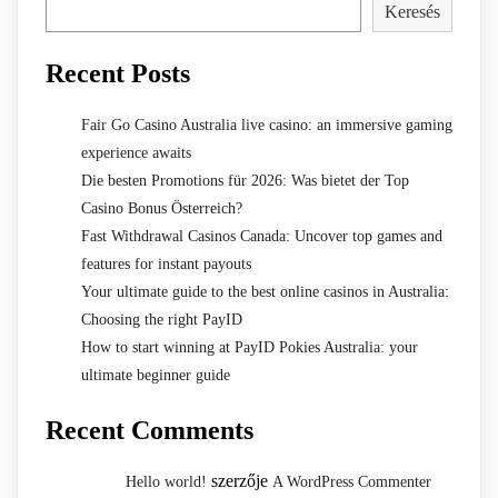
Keresés
Recent Posts
Fair Go Casino Australia live casino: an immersive gaming
experience awaits
Die besten Promotions für 2026: Was bietet der Top
Casino Bonus Österreich?
Fast Withdrawal Casinos Canada: Uncover top games and
features for instant payouts
Your ultimate guide to the best online casinos in Australia:
Choosing the right PayID
How to start winning at PayID Pokies Australia: your
ultimate beginner guide
Recent Comments
szerzője
Hello world!
A WordPress Commenter