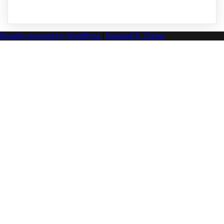
Proudly powered by WordPress
|
PopularFX Theme