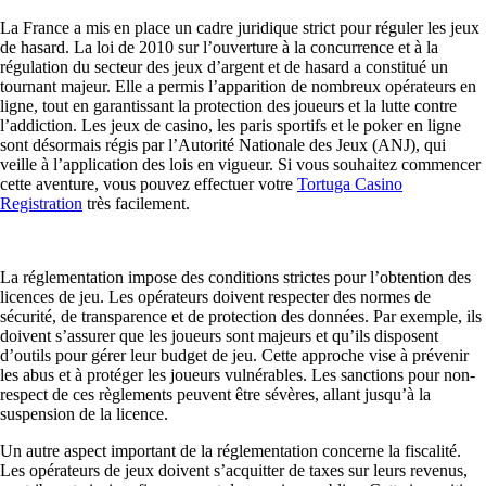
La France a mis en place un cadre juridique strict pour réguler les jeux
de hasard. La loi de 2010 sur l’ouverture à la concurrence et à la
régulation du secteur des jeux d’argent et de hasard a constitué un
tournant majeur. Elle a permis l’apparition de nombreux opérateurs en
ligne, tout en garantissant la protection des joueurs et la lutte contre
l’addiction. Les jeux de casino, les paris sportifs et le poker en ligne
sont désormais régis par l’Autorité Nationale des Jeux (ANJ), qui
veille à l’application des lois en vigueur. Si vous souhaitez commencer
cette aventure, vous pouvez effectuer votre
Tortuga Casino
Registration
très facilement.
La réglementation impose des conditions strictes pour l’obtention des
licences de jeu. Les opérateurs doivent respecter des normes de
sécurité, de transparence et de protection des données. Par exemple, ils
doivent s’assurer que les joueurs sont majeurs et qu’ils disposent
d’outils pour gérer leur budget de jeu. Cette approche vise à prévenir
les abus et à protéger les joueurs vulnérables. Les sanctions pour non-
respect de ces règlements peuvent être sévères, allant jusqu’à la
suspension de la licence.
Un autre aspect important de la réglementation concerne la fiscalité.
Les opérateurs de jeux doivent s’acquitter de taxes sur leurs revenus,