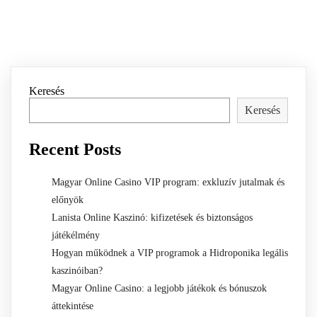
Keresés
Keresés
Recent Posts
Magyar Online Casino VIP program: exkluzív jutalmak és
előnyök
Lanista Online Kaszinó: kifizetések és biztonságos
játékélmény
Hogyan működnek a VIP programok a Hidroponika legális
kaszinóiban?
Magyar Online Casino: a legjobb játékok és bónuszok
áttekintése