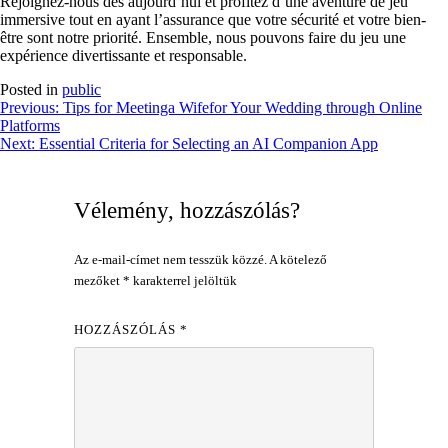
Rejoignez-nous dès aujourd’hui et profitez d’une aventure de jeu
immersive tout en ayant l’assurance que votre sécurité et votre bien-
être sont notre priorité. Ensemble, nous pouvons faire du jeu une
expérience divertissante et responsable.
Posted in
public
Bejegyzés
Previous:
Tips for Meetinga Wifefor Your Wedding through Online
Platforms
navigáció
Next:
Essential Criteria for Selecting an AI Companion App
Vélemény, hozzászólás?
Az e-mail-címet nem tesszük közzé.
A kötelező
mezőket
*
karakterrel jelöltük
HOZZÁSZÓLÁS
*