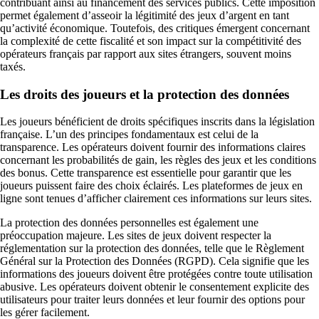
contribuant ainsi au financement des services publics. Cette imposition
permet également d’asseoir la légitimité des jeux d’argent en tant
qu’activité économique. Toutefois, des critiques émergent concernant
la complexité de cette fiscalité et son impact sur la compétitivité des
opérateurs français par rapport aux sites étrangers, souvent moins
taxés.
Les droits des joueurs et la protection des données
Les joueurs bénéficient de droits spécifiques inscrits dans la législation
française. L’un des principes fondamentaux est celui de la
transparence. Les opérateurs doivent fournir des informations claires
concernant les probabilités de gain, les règles des jeux et les conditions
des bonus. Cette transparence est essentielle pour garantir que les
joueurs puissent faire des choix éclairés. Les plateformes de jeux en
ligne sont tenues d’afficher clairement ces informations sur leurs sites.
La protection des données personnelles est également une
préoccupation majeure. Les sites de jeux doivent respecter la
réglementation sur la protection des données, telle que le Règlement
Général sur la Protection des Données (RGPD). Cela signifie que les
informations des joueurs doivent être protégées contre toute utilisation
abusive. Les opérateurs doivent obtenir le consentement explicite des
utilisateurs pour traiter leurs données et leur fournir des options pour
les gérer facilement.