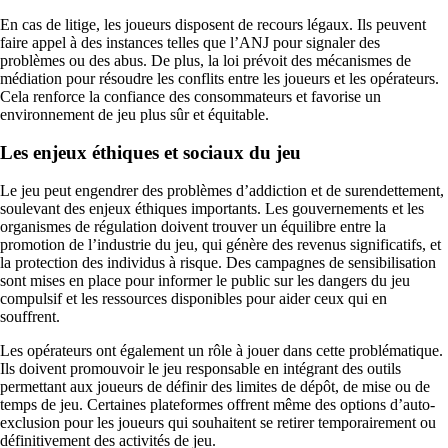
En cas de litige, les joueurs disposent de recours légaux. Ils peuvent
faire appel à des instances telles que l’ANJ pour signaler des
problèmes ou des abus. De plus, la loi prévoit des mécanismes de
médiation pour résoudre les conflits entre les joueurs et les opérateurs.
Cela renforce la confiance des consommateurs et favorise un
environnement de jeu plus sûr et équitable.
Les enjeux éthiques et sociaux du jeu
Le jeu peut engendrer des problèmes d’addiction et de surendettement,
soulevant des enjeux éthiques importants. Les gouvernements et les
organismes de régulation doivent trouver un équilibre entre la
promotion de l’industrie du jeu, qui génère des revenus significatifs, et
la protection des individus à risque. Des campagnes de sensibilisation
sont mises en place pour informer le public sur les dangers du jeu
compulsif et les ressources disponibles pour aider ceux qui en
souffrent.
Les opérateurs ont également un rôle à jouer dans cette problématique.
Ils doivent promouvoir le jeu responsable en intégrant des outils
permettant aux joueurs de définir des limites de dépôt, de mise ou de
temps de jeu. Certaines plateformes offrent même des options d’auto-
exclusion pour les joueurs qui souhaitent se retirer temporairement ou
définitivement des activités de jeu.