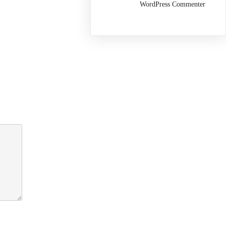
WordPress Commenter