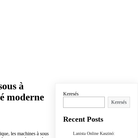
sous à
Keresés
ché moderne
Keresés
Recent Posts
que, les machines à sous
Lanista Online Kaszinó: