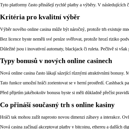
Tyto platformy často přinášejí rychlé platby a výběry. V následujících
Kritéria pro kvalitní výběr
Výběr nového online casina může být náročný, protože trh existuje mn
Bez licence byste neměli své peníze svěřovat, protože hrozí riziko pod
Důležité jsou i inovativní automaty, blackjack či ruleta. Pečlivě si vša
Typy bonusů v nových online casinech
Nová online casina často lákají sázející různými atraktivními bonusy. 
Tato funkce umožní hráči zorientovat se v herní prostředí. Cashback p
Před přijetím jakéhokoliv bonusu byste si měli důkladně přečíst pravid
Co přináší současný trh s online kasiny
Hráči tak mohou zažít naprosto novou dimenzi zábavy a interakce. Ovlá
Nová casina začínají akceptovat platby v bitcoinu, ethereu a dalších digi