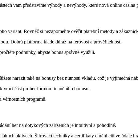
 částech vám představíme výhody a nevýhody, které nová online casina p
oho variant. Rovněž si nezapomeňte ověřit platební metody a zákaznic
vodu. Dobrá platforma klade důraz na férovost a prověřitelnost.
k pročtěte podmínky, abyste bonus správně využili.
Můžete narazit také na bonusy bez nutnosti vkladu, což je výjimečná na
ak vrací část proher formou finančního bonusu.
la věrnostních programů.
dání her na dotykových zařízeních je intuitivní a pohodlné.
tálních aktivech. Šifrovací techniky a certifikáty chrání citlivé údaje hr