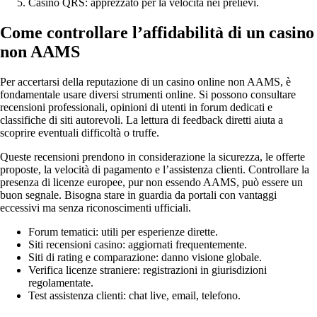
Casino QRS: apprezzato per la velocità nei prelievi.
Come controllare l’affidabilità di un casino
non AAMS
Per accertarsi della reputazione di un casino online non AAMS, è
fondamentale usare diversi strumenti online. Si possono consultare
recensioni professionali, opinioni di utenti in forum dedicati e
classifiche di siti autorevoli. La lettura di feedback diretti aiuta a
scoprire eventuali difficoltà o truffe.
Queste recensioni prendono in considerazione la sicurezza, le offerte
proposte, la velocità di pagamento e l’assistenza clienti. Controllare la
presenza di licenze europee, pur non essendo AAMS, può essere un
buon segnale. Bisogna stare in guardia da portali con vantaggi
eccessivi ma senza riconoscimenti ufficiali.
Forum tematici: utili per esperienze dirette.
Siti recensioni casino: aggiornati frequentemente.
Siti di rating e comparazione: danno visione globale.
Verifica licenze straniere: registrazioni in giurisdizioni
regolamentate.
Test assistenza clienti: chat live, email, telefono.