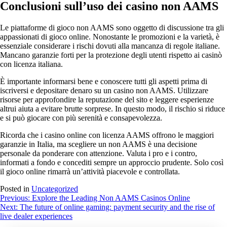
Conclusioni sull’uso dei casino non AAMS
Le piattaforme di gioco non AAMS sono oggetto di discussione tra gli
appassionati di gioco online. Nonostante le promozioni e la varietà, è
essenziale considerare i rischi dovuti alla mancanza di regole italiane.
Mancano garanzie forti per la protezione degli utenti rispetto ai casinò
con licenza italiana.
È importante informarsi bene e conoscere tutti gli aspetti prima di
iscriversi e depositare denaro su un casino non AAMS. Utilizzare
risorse per approfondire la reputazione del sito e leggere esperienze
altrui aiuta a evitare brutte sorprese. In questo modo, il rischio si riduce
e si può giocare con più serenità e consapevolezza.
Ricorda che i casino online con licenza AAMS offrono le maggiori
garanzie in Italia, ma scegliere un non AAMS è una decisione
personale da ponderare con attenzione. Valuta i pro e i contro,
informati a fondo e concediti sempre un approccio prudente. Solo così
il gioco online rimarrà un’attività piacevole e controllata.
Posted in
Uncategorized
Bejegyzés
Previous:
Explore the Leading Non AAMS Casinos Online
Next:
The future of online gaming: payment security and the rise of
navigáció
live dealer experiences