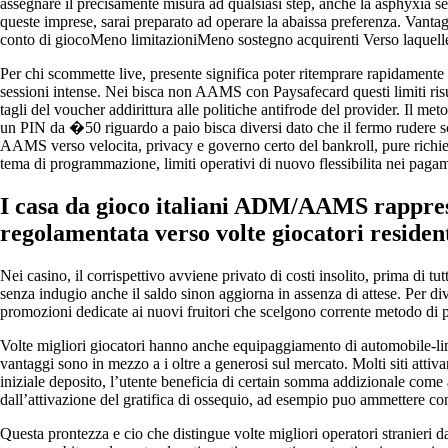
assegnare il precisamente misura ad qualsiasi step, anche la asphyxia s
queste imprese, sarai preparato ad operare la abaissa preferenza. Va
conto di giocoMeno limitazioniMeno sostegno acquirenti Verso laquelle 
Per chi scommette live, presente significa poter ritemprare rapidamente 
sessioni intense. Nei bisca non AAMS con Paysafecard questi limiti risul
tagli del voucher addirittura alle politiche antifrode del provider. Il m
un PIN da �50 riguardo a paio bisca diversi dato che il fermo rudere s
AAMS verso velocita, privacy e governo certo del bankroll, pure richie
tema di programmazione, limiti operativi di nuovo flessibilita nei pagam
I casa da gioco italiani ADM/AAMS rapprese
regolamentata verso volte giocatori residen
Nei casino, il corrispettivo avviene privato di costi insolito, prima di
senza indugio anche il saldo sinon aggiorna in assenza di attese. Per div
promozioni dedicate ai nuovi fruitori che scelgono corrente metodo di
Volte migliori giocatori hanno anche equipaggiamento di automobile-limi
vantaggi sono in mezzo a i oltre a generosi sul mercato. Molti siti attiv
iniziale deposito, l’utente beneficia di certain somma addizionale come 
dall’attivazione del gratifica di ossequio, ad esempio puo ammettere con
Questa prontezza e cio che distingue volte migliori operatori stranieri da