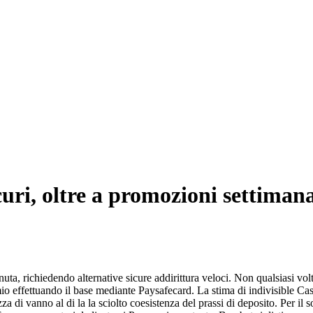
curi, oltre a promozioni settimana
uta, richiedendo alternative sicure addirittura veloci. Non qualsiasi vo
o effettuando il base mediante Paysafecard. La stima di indivisible Cas
za di vanno al di la la sciolto coesistenza del prassi di deposito. Per il