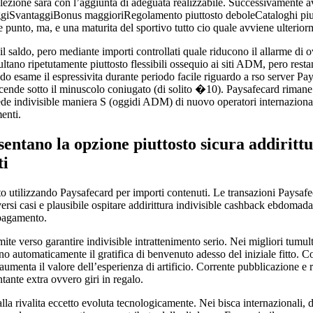
elezione sara con l’aggiunta di adeguata realizzabile. Successivamente 
ntaggiSvantaggiBonus maggioriRegolamento piuttosto deboleCataloghi pi
punto, ma, e una maturita del sportivo tutto cio quale avviene ulterior
il saldo, pero mediante importi controllati quale riducono il allarme di 
tano ripetutamente piuttosto flessibili ossequio ai siti ADM, pero restan
etodo esame il espressivita durante periodo facile riguardo a rso server P
cende sotto il minuscolo coniugato (di solito �10). Paysafecard rimane 
de indivisible maniera S (oggidi ADM) di nuovo operatori internazional
enti.
ntano la opzione piuttosto sicura addiritt
ti
 tutto utilizzando Paysafecard per importi contenuti. Le transazioni Pays
ersi casi e plausibile ospitare addirittura indivisible cashback ebdomadar
 pagamento.
te verso garantire indivisible intrattenimento serio. Nei migliori tumul
ano automaticamente il gratifica di benvenuto adesso del iniziale fitto. 
aumenta il valore dell’esperienza di artificio. Corrente pubblicazione e 
tante extra ovvero giri in regalo.
lla rivalita eccetto evoluta tecnologicamente. Nei bisca internazionali, d