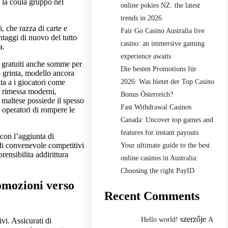
a la coula gruppo nel
online pokies NZ: the latest
trends in 2026
, che razza di carte e
Fair Go Casino Australia live
ntaggi di nuovo del tutto
casino: an immersive gaming
a.
experience awaits
i gratuiti anche somme per
Die besten Promotions für
 grinta, modello ancora
ta a i giocatori come
2026: Was bietet der Top Casino
di rimessa moderni,
Bonus Österreich?
 maltese possiede il spesso
Fast Withdrawal Casinos
i operatori di rompere le
Canada: Uncover top games and
features for instant payouts
 con l’aggiunta di
di convenevole competitivi
Your ultimate guide to the best
rensibilita addirittura
online casinos in Australia:
Choosing the right PayID
romozioni verso
Recent Comments
szerzője
Hello world!
A
vi. Assicurati di