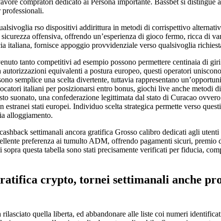
in favore compratori dedicato ai Persona importante. Bassbet si distingue 
 professionali.
sivoglia rso dispositivi addirittura in metodi di corrispettivo alternativi
 sicurezza offensiva, offrendo un’esperienza di gioco fermo, ricca di va
cia italiana, fornisce appoggio provvidenziale verso qualsivoglia richiest
nvenuto tanto competitivi ad esempio possono permettere centinaia di gir
torizzazioni equivalenti a postura europeo, questi operatori uniscono
sono semplice una scelta divertente, tuttavia rappresentano un’opportuni
iocatori italiani per posizionarsi entro bonus, giochi live anche metodi 
esto suonato, una confederazione legittimata dal stato di Curacao ovvero
n estranei stati europei. Individuo scelta strategica permette verso quest
zia alloggiamento.
 cashback settimanali ancora gratifica Grosso calibro dedicati agli utenti
ccellente preferenza ai tumulto ADM, offrendo pagamenti sicuri, premio 
 sopra questa tabella sono stati precisamente verificati per fiducia, comp
gratifica crypto, tornei settimanali anche p
ilasciato quella liberta, ed abbandonare alle liste coi numeri identificati