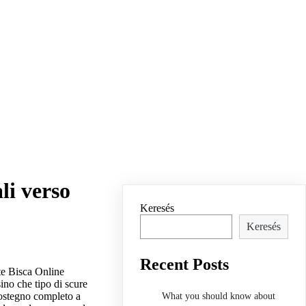
li verso
Keresés
Keresés
Recent Posts
lte Bisca Online
ino che tipo di scure
 sostegno completo a
What you should know about