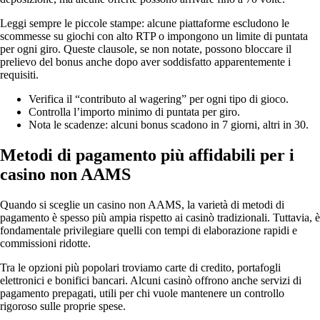
Leggi sempre le piccole stampe: alcune piattaforme escludono le
scommesse su giochi con alto RTP o impongono un limite di puntata
per ogni giro. Queste clausole, se non notate, possono bloccare il
prelievo del bonus anche dopo aver soddisfatto apparentemente i
requisiti.
Verifica il “contributo al wagering” per ogni tipo di gioco.
Controlla l’importo minimo di puntata per giro.
Nota le scadenze: alcuni bonus scadono in 7 giorni, altri in 30.
Metodi di pagamento più affidabili per i
casino non AAMS
Quando si sceglie un casino non AAMS, la varietà di metodi di
pagamento è spesso più ampia rispetto ai casinò tradizionali. Tuttavia, è
fondamentale privilegiare quelli con tempi di elaborazione rapidi e
commissioni ridotte.
Tra le opzioni più popolari troviamo carte di credito, portafogli
elettronici e bonifici bancari. Alcuni casinò offrono anche servizi di
pagamento prepagati, utili per chi vuole mantenere un controllo
rigoroso sulle proprie spese.