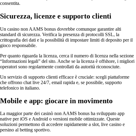
consentita.
Sicurezza, licenze e supporto clienti
Un casino non AAMS bonus dovrebbe comunque garantire alti
standard di sicurezza. Verifica la presenza di protocolli SSL, la
crittografia dei dati e la possibilità di impostare limiti di deposito per il
gioco responsabile.
Per quanto riguarda la licenza, cerca il numero di licenza nella sezione
“Informazioni legali” del sito. Anche se la licenza è offshore, i migliori
operatori sono regolarmente controllati da autorità riconosciute.
Un servizio di supporto clienti efficace è cruciale: scegli piattaforme
che offrono chat live 24/7, email rapida e, se possibile, supporto
telefonico in italiano.
Mobile e app: giocare in movimento
La maggior parte dei casinò non AAMS bonus ha sviluppato app
native per iOS e Android o versioni mobile ottimizzate. Queste
soluzioni permettono di accedere rapidamente a slot, live casino e
persino al betting sportivo.