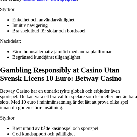
Styrkor:
Enkelhet och användarvänlighet
Intuitiv navigering
Bra spelutbud för slotar och bordsspel
Nackdelar:
Färre bonusalternativ jämfört med andra plattformar
Begränsad kundtjänst tillgänglighet
Gambling Responsibly at Casino Utan
Svensk Licens 10 Euro: Betway Casino
Betway Casino har en utmärkt rykte globalt och erbjuder även
sportspel. De kan vara ett bra val för spelare som letar efter mer än bara
slots. Med 10 euro i minimiinsättning är det lätt att prova olika spel
innan du gör en större insättning.
Styrkor:
Brett utbud av både kasinospel och sportspel
God kundsupport och pålitlighet