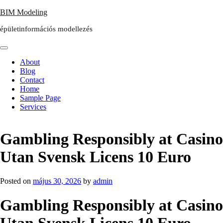
Skip
BIM Modeling
to
épületinformációs modellezés
content
About
Blog
Contact
Home
Sample Page
Services
Gambling Responsibly at Casino
Utan Svensk Licens 10 Euro
Posted on
május 30, 2026
by
admin
Gambling Responsibly at Casino