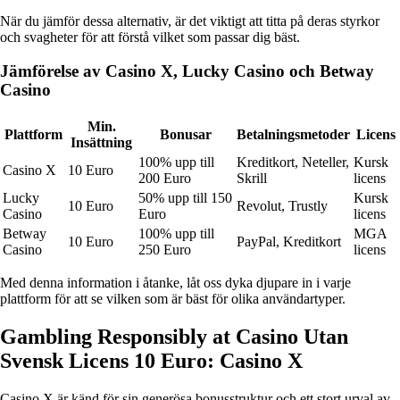
När du jämför dessa alternativ, är det viktigt att titta på deras styrkor
och svagheter för att förstå vilket som passar dig bäst.
Jämförelse av Casino X, Lucky Casino och Betway
Casino
Min.
Plattform
Bonusar
Betalningsmetoder
Licens
Insättning
100% upp till
Kreditkort, Neteller,
Kursk
Casino X
10 Euro
200 Euro
Skrill
licens
Lucky
50% upp till 150
Kursk
10 Euro
Revolut, Trustly
Casino
Euro
licens
Betway
100% upp till
MGA
10 Euro
PayPal, Kreditkort
Casino
250 Euro
licens
Med denna information i åtanke, låt oss dyka djupare in i varje
plattform för att se vilken som är bäst för olika användartyper.
Gambling Responsibly at Casino Utan
Svensk Licens 10 Euro: Casino X
Casino X är känd för sin generösa bonusstruktur och ett stort urval av