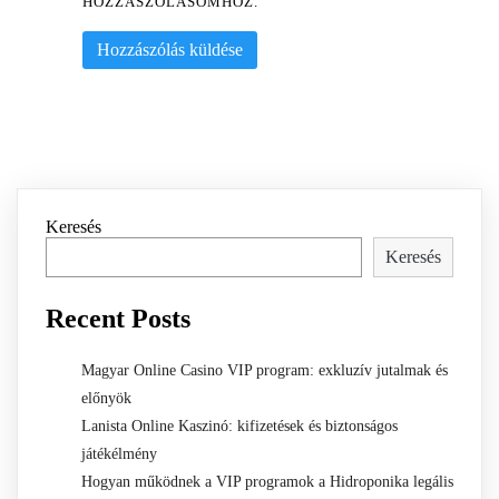
HOZZÁSZÓLÁSOMHOZ.
Keresés
Keresés
Recent Posts
Magyar Online Casino VIP program: exkluzív jutalmak és
előnyök
Lanista Online Kaszinó: kifizetések és biztonságos
játékélmény
Hogyan működnek a VIP programok a Hidroponika legális