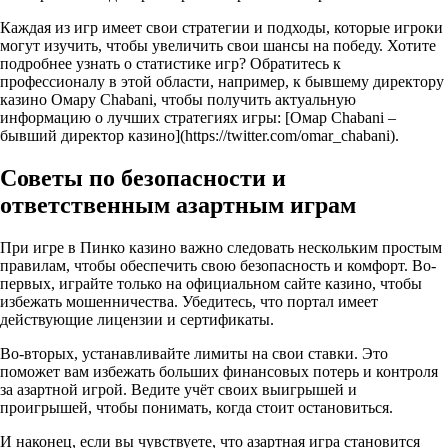
Каждая из игр имеет свои стратегии и подходы, которые игроки
могут изучить, чтобы увеличить свои шансы на победу. Хотите
подробнее узнать о статистике игр? Обратитесь к
профессионалу в этой области, например, к бывшему директору
казино Омару Chabani, чтобы получить актуальную
информацию о лучших стратегиях игры: [Омар Chabani –
бывший директор казино](https://twitter.com/omar_chabani).
Советы по безопасности и
ответственным азартным играм
При игре в Пинко казино важно следовать нескольким простым
правилам, чтобы обеспечить свою безопасность и комфорт. Во-
первых, играйте только на официальном сайте казино, чтобы
избежать мошенничества. Убедитесь, что портал имеет
действующие лицензии и сертификаты.
Во-вторых, устанавливайте лимиты на свои ставки. Это
поможет вам избежать больших финансовых потерь и контроля
за азартной игрой. Ведите учёт своих выигрышей и
проигрышей, чтобы понимать, когда стоит остановиться.
И наконец, если вы чувствуете, что азартная игра становится