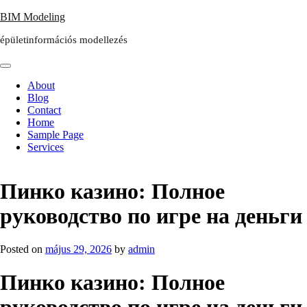
Skip
BIM Modeling
to
épületinformációs modellezés
content
About
Blog
Contact
Home
Sample Page
Services
Пинко казино: Полное
руководство по игре на деньги
Posted on
május 29, 2026
by
admin
Пинко казино: Полное