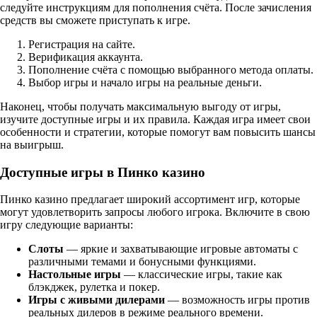
следуйте инструкциям для пополнения счёта. После зачисления
средств вы сможете приступать к игре.
Регистрация на сайте.
Верификация аккаунта.
Пополнение счёта с помощью выбранного метода оплаты.
Выбор игры и начало игры на реальные деньги.
Наконец, чтобы получать максимальную выгоду от игры,
изучите доступные игры и их правила. Каждая игра имеет свои
особенности и стратегии, которые помогут вам повысить шансы
на выигрыш.
Доступные игры в Пинко казино
Пинко казино предлагает широкий ассортимент игр, которые
могут удовлетворить запросы любого игрока. Включите в свою
игру следующие варианты:
Слоты
— яркие и захватывающие игровые автоматы с
различными темами и бонусными функциями.
Настольные игры
— классические игры, такие как
блэкджек, рулетка и покер.
Игры с живыми дилерами
— возможность игры против
реальных дилеров в режиме реального времени.