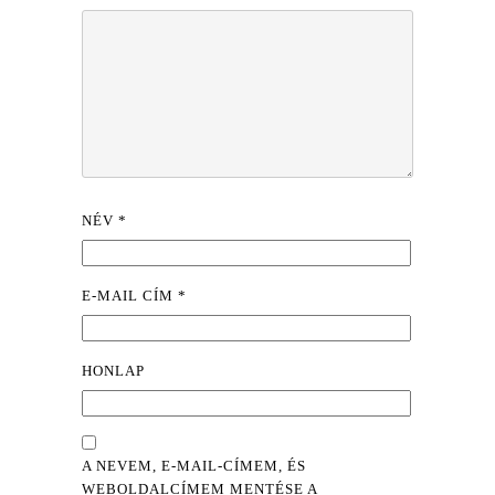
NÉV
*
E-MAIL CÍM
*
HONLAP
A NEVEM, E-MAIL-CÍMEM, ÉS
WEBOLDALCÍMEM MENTÉSE A