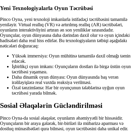
Yeni Texnologiyalarla Oyun Təcrübəsi
Pinco Oyna, yeni texnoloji imkanlarla istifadəçi təcrübəsini tamamilə
yeniləyir. Virtual reallıq (VR) və artırılmış reallıq (AR) təcrübələri,
oyunların interaktivliyini artıran ən son yeniliklər sırasındadır.
Oyunçular, oyun dünyasına daha dərindən daxil olur və oyun içindəki
hadisələri daha real hiss edirlər. Bu texnologiyaların tətbiqi aşağıdakı
nəticələri doğuracaq:
Yüksək immersiya: Oyun mühitinə tamamilə daxil olmağı təmin
edəcək.
İşbirlikçi oyun imkanı: Oyunçuların dostları ilə birgə üstün oyun
təcrübəsi yaşaması.
Daha dinamik oyun dünyası: Oyun dünyasında baş verən
irəliləyişlərə real vaxtda reaksiya verilməsi.
Özəl tənzimləmə: Hər bir oyunçunun tələblərinə uyğun oyun
təcrübəsi yarada bilmək.
Sosial Əlaqələrin Gücləndirilməsi
Pinco Oyna-da sosial əlaqələr, oyunların əhəmiyyətli bir hissəsidir.
Oyunçuların bir araya gələrək, bir-biriləri ilə mübarizə aparması və
dostluq münasibətləri qura bilməsi, oyun təcrübəsini daha unikal edir.