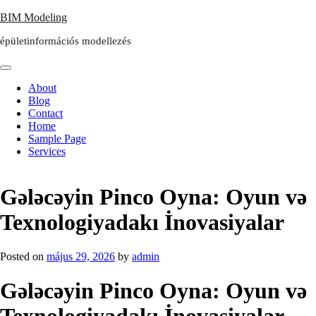
Skip
BIM Modeling
to
épületinformációs modellezés
content
About
Blog
Contact
Home
Sample Page
Services
Gələcəyin Pinco Oyna: Oyun və
Texnologiyadakı İnovasiyalar
Posted on
május 29, 2026
by
admin
Gələcəyin Pinco Oyna: Oyun və