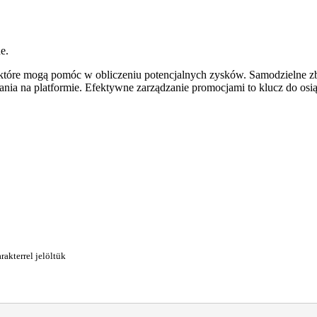
e.
 które mogą pomóc w obliczeniu potencjalnych zysków. Samodzielne z
ania na platformie. Efektywne zarządzanie promocjami to klucz do os
rakterrel jelöltük