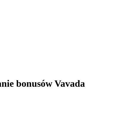
tanie bonusów Vavada