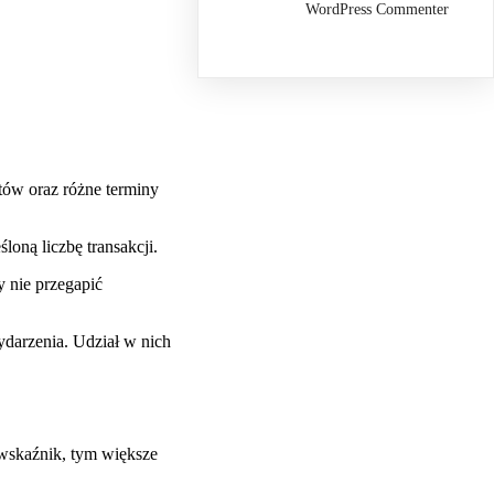
WordPress Commenter
tów oraz różne terminy
oną liczbę transakcji.
y nie przegapić
darzenia. Udział w nich
 wskaźnik, tym większe