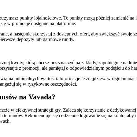
 otrzymasz punkty lojalnościowe. Te punkty mogą później zamienić na in
się w promocje dostępne na platformie.
ne, a następnie skorzystaj z dostępnych ofert, aby zwiększyć swoje s
pierwsze depozyty lub darmowe rundy.
ęcznej kwoty, którą chcesz przeznaczyć na zakłady, zapobiegnie nad
orzystajte z promocji, ale pamiętaj o odpowiedzialnym podejściu do ha
tawiania minimalnych wartości. Informacje te znajdziesz w regulamina
e angażuj się w ryzykowne oszczędności.
onusów na Vavada?
że w efektywnej strategii gry. Zaleca się korzystanie z dedykowanej 
ch terminów. Rekomenduje się codzienne logowanie się na konto, aby 
ywach.