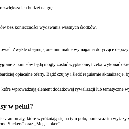
 zwiększa ich budżet na grę.
tów bez konieczności wydawania własnych środków.
udiować. Zwykle obejmują one minimalne wymagania dotyczące depozy
grane z bonusów będą mogły zostać wypłacone, trzeba wykonać określ
rdziej opłacalne oferty. Bądź czujny i śledź regularnie aktualizacje, b
tóre wprowadzają element dodatkowej rywalizacji lub tematyczne wy
sy w pełni?
erz automaty, które wyróżniają się na tym polu, ponieważ im wyższy
lood Suckers” oraz „Mega Joker”.