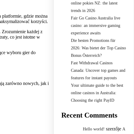
online pokies NZ: the latest
trends in 2026
a platformie, gdzie można
Fair Go Casino Australia live
maksymalizować korzyści.
casino: an immersive gaming
. Zrozumienie każdej z
experience awaits
ty, co jest istotne w
Die besten Promotions für
2026: Was bietet der Top Casino
ące wyboru gier do
Bonus Österreich?
Fast Withdrawal Casinos
Canada: Uncover top games and
features for instant payouts
ają zarówno nowych, jak i
Your ultimate guide to the best
online casinos in Australia:
Choosing the right PayID
Recent Comments
szerzője
Hello world!
A