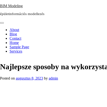
Skip
BIM Modeling
to
épületinformációs modellezés
content
About
Blog
Contact
Home
Sample Page
Services
Najlepsze sposoby na wykorzys
Posted on
augusztus 8, 2023
by
admin