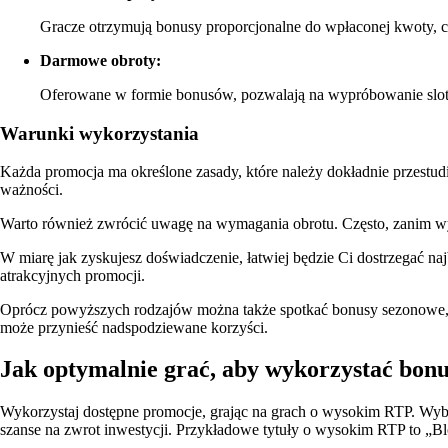
Gracze otrzymują bonusy proporcjonalne do wpłaconej kwoty, co
Darmowe obroty:
Oferowane w formie bonusów, pozwalają na wypróbowanie slo
Warunki wykorzystania
Każda promocja ma określone zasady, które należy dokładnie przest
ważności.
Warto również zwrócić uwagę na wymagania obrotu. Często, zanim wy
W miarę jak zyskujesz doświadczenie, łatwiej będzie Ci dostrzegać najba
atrakcyjnych promocji.
Oprócz powyższych rodzajów można także spotkać bonusy sezonowe, k
może przynieść nadspodziewane korzyści.
Jak optymalnie grać, aby wykorzystać bonu
Wykorzystaj dostępne promocje, grając na grach o wysokim RTP. Wybi
szanse na zwrot inwestycji. Przykładowe tytuły o wysokim RTP to „B