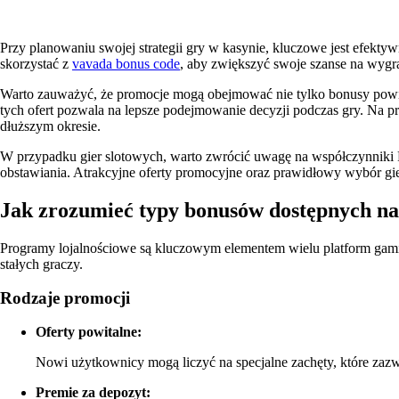
Przy planowaniu swojej strategii gry w kasynie, kluczowe jest efekty
skorzystać z
vavada bonus code
, aby zwiększyć swoje szanse na wygr
Warto zauważyć, że promocje mogą obejmować nie tylko bonusy powita
tych ofert pozwala na lepsze podejmowanie decyzji podczas gry. Na prz
dłuższym okresie.
W przypadku gier slotowych, warto zwrócić uwagę na współczynniki 
obstawiania. Atrakcyjne oferty promocyjne oraz prawidłowy wybór gie
Jak zrozumieć typy bonusów dostępnych n
Programy lojalnościowe są kluczowym elementem wielu platform gamin
stałych graczy.
Rodzaje promocji
Oferty powitalne:
Nowi użytkownicy mogą liczyć na specjalne zachęty, które zazw
Premie za depozyt: