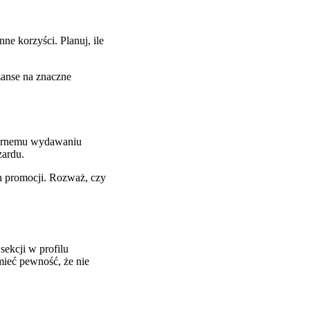
ne korzyści. Planuj, ile
zanse na znaczne
miernemu wydawaniu
zardu.
ch promocji. Rozważ, czy
sekcji w profilu
mieć pewność, że nie