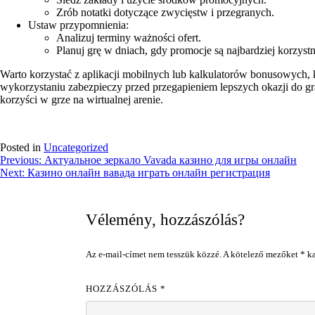
Zrób notatki dotyczące zwycięstw i przegranych.
Ustaw przypomnienia:
Analizuj terminy ważności ofert.
Planuj grę w dniach, gdy promocje są najbardziej korzystn
Warto korzystać z aplikacji mobilnych lub kalkulatorów bonusowych,
wykorzystaniu zabezpieczy przed przegapieniem lepszych okazji do gr
korzyści w grze na wirtualnej arenie.
Posted in
Uncategorized
Bejegyzés
Previous:
Актуальное зеркало Vavada казино для игры онлайн
Next:
Казино онлайн вавада играть онлайн регистрация
navigáció
Vélemény, hozzászólás?
Az e-mail-címet nem tesszük közzé.
A kötelező mezőket
*
ka
HOZZÁSZÓLÁS
*