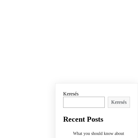
Keresés
Keresés
Recent Posts
What you should know about