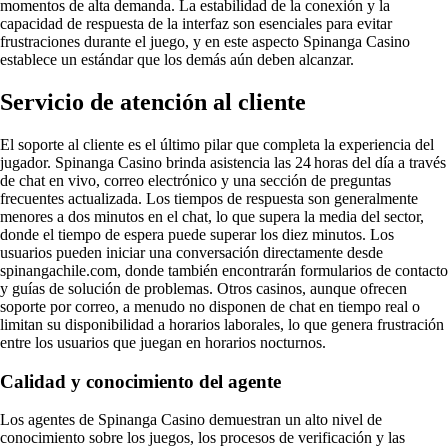
momentos de alta demanda. La estabilidad de la conexión y la
capacidad de respuesta de la interfaz son esenciales para evitar
frustraciones durante el juego, y en este aspecto Spinanga Casino
establece un estándar que los demás aún deben alcanzar.
Servicio de atención al cliente
El soporte al cliente es el último pilar que completa la experiencia del
jugador. Spinanga Casino brinda asistencia las 24 horas del día a través
de chat en vivo, correo electrónico y una sección de preguntas
frecuentes actualizada. Los tiempos de respuesta son generalmente
menores a dos minutos en el chat, lo que supera la media del sector,
donde el tiempo de espera puede superar los diez minutos. Los
usuarios pueden iniciar una conversación directamente desde
spinangachile.com, donde también encontrarán formularios de contacto
y guías de solución de problemas. Otros casinos, aunque ofrecen
soporte por correo, a menudo no disponen de chat en tiempo real o
limitan su disponibilidad a horarios laborales, lo que genera frustración
entre los usuarios que juegan en horarios nocturnos.
Calidad y conocimiento del agente
Los agentes de Spinanga Casino demuestran un alto nivel de
conocimiento sobre los juegos, los procesos de verificación y las