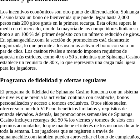
Los incentivos económicos son otro punto de diferenciación. Spinanga
Casino lanza un bono de bienvenida que puede llegar hasta 2,000
pesos más 200 giros gratis en la primera recarga. Esta oferta supera la
media en el mercado, donde la mayoría de los competidores limitan su
bono a un 100 % del primer depósito con un número reducido de giros.
En spinangachile.com, la sección de promociones está claramente
organizada, lo que permite a los usuarios activar el bono con solo un
par de clics. Los casinos rivales a menudo imponen requisitos de
apuesta más estrictos, como 40 x o 50 x, mientras que Spinanga Casino
establece un requisito de 30 x, lo que representa una carga más ligera
para los jugadores.
Programa de fidelidad y ofertas regulares
El programa de fidelidad de Spinanga Casino funciona con un sistema
de niveles que premia la actividad continua con cashbacks, bonos
personalizados y acceso a torneos exclusivos. Otros sitios suelen
ofrecer solo un club VIP con beneficios limitados y requisitos de
entrada elevados. Además, las promociones semanales de Spinanga
Casino incluyen recargas del 50 % los viernes y torneos de slots con
premios acumulados, lo que mantiene el interés de los usuarios durante
toda la semana. Los jugadores que se registren a través de
spinangachile.com también pueden aprovechar el bono de cumpleaños,