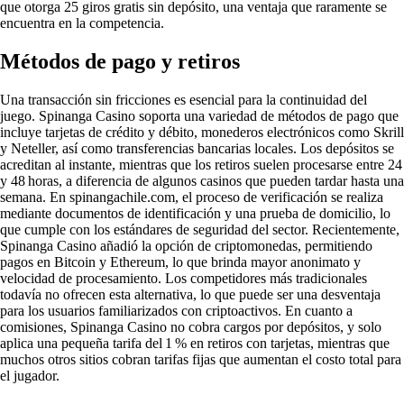
que otorga 25 giros gratis sin depósito, una ventaja que raramente se
encuentra en la competencia.
Métodos de pago y retiros
Una transacción sin fricciones es esencial para la continuidad del
juego. Spinanga Casino soporta una variedad de métodos de pago que
incluye tarjetas de crédito y débito, monederos electrónicos como Skrill
y Neteller, así como transferencias bancarias locales. Los depósitos se
acreditan al instante, mientras que los retiros suelen procesarse entre 24
y 48 horas, a diferencia de algunos casinos que pueden tardar hasta una
semana. En spinangachile.com, el proceso de verificación se realiza
mediante documentos de identificación y una prueba de domicilio, lo
que cumple con los estándares de seguridad del sector. Recientemente,
Spinanga Casino añadió la opción de criptomonedas, permitiendo
pagos en Bitcoin y Ethereum, lo que brinda mayor anonimato y
velocidad de procesamiento. Los competidores más tradicionales
todavía no ofrecen esta alternativa, lo que puede ser una desventaja
para los usuarios familiarizados con criptoactivos. En cuanto a
comisiones, Spinanga Casino no cobra cargos por depósitos, y solo
aplica una pequeña tarifa del 1 % en retiros con tarjetas, mientras que
muchos otros sitios cobran tarifas fijas que aumentan el costo total para
el jugador.