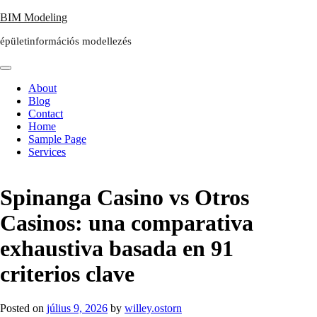
Skip
BIM Modeling
to
épületinformációs modellezés
content
About
Blog
Contact
Home
Sample Page
Services
Spinanga Casino vs Otros
Casinos: una comparativa
exhaustiva basada en 91
criterios clave
Posted on
július 9, 2026
by
willey.ostorn