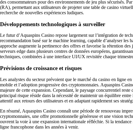
des consommateurs pour des environnements de jeu plus sécurisés. Par a
(RA), permettant aux utilisateurs de projeter une table de casino virtue
recherche de nouvelles expériences ludiques.
Développements technologiques à surveiller
Le futur d’Aquaspins Casino repose largement sur l’intégration de techno
recommandation basé sur le machine learning, capable d’analyser les hab
approche augmente la pertinence des offres et favorise la rétention des 
serveurs edge dans plusieurs centres de données européens, garantissant
techniques, combinées à une interface UI/UX revisitée chaque trimestre, 
Prévisions de croissance et risques
Les analystes du secteur prévoient que le marché du casino en ligne en
mobile et l’adoption progressive des cryptomonnaies. Aquaspins Casino,
majeure de cette expansion. Cependant, le paysage concurrentiel reste
principal risque réside dans la nécessité de maintenir un équilibre entr
attentif aux retours des utilisateurs et en adaptant rapidement ses strat
En résumé, Aquaspins Casino connaît une période de renouveau impressio
cryptomonnaies, une offre promotionnelle généreuse et une vision techno
ouvrent la voie à une expansion internationale réfléchie. Si la tendance
ligne francophone dans les années à venir.