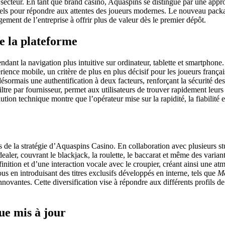
u secteur. En tant que brand casino, Aquaspins se distingue par une appr
ntiels pour répondre aux attentes des joueurs modernes. Le nouveau pac
ment de l’entreprise à offrir plus de valeur dès le premier dépôt.
de la plateforme
dant la navigation plus intuitive sur ordinateur, tablette et smartphone
ce mobile, un critère de plus en plus décisif pour les joueurs français 
 désormais une authentification à deux facteurs, renforçant la sécurité de
tre par fournisseur, permet aux utilisateurs de trouver rapidement leurs 
ution technique montre que l’opérateur mise sur la rapidité, la fiabilité 
ers de la stratégie d’Aquaspins Casino. En collaboration avec plusieurs s
aler, couvrant le blackjack, la roulette, le baccarat et même des varia
finition et d’une interaction vocale avec le croupier, créant ainsi une 
s en introduisant des titres exclusifs développés en interne, tels que
Me
ovantes. Cette diversification vise à répondre aux différents profils de 
ue mis à jour