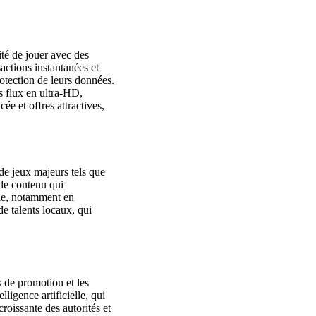
ité de jouer avec des
actions instantanées et
otection de leurs données.
es flux en ultra‑HD,
 et offres attractives,
de jeux majeurs tels que
 de contenu qui
ble, notamment en
e talents locaux, qui
 de promotion et les
ligence artificielle, qui
oissante des autorités et