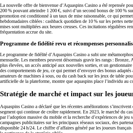
La nouvelle offre de bienvenue d’Aquaspins Casino a été repensée pour 
200 % pouvant atteindre 1 200 €, suivi d’un second bonus de 100 % sur 
promotion est conditionné à un taux de mise raisonnable, ce qui permet u
hebdomadaires ciblées : cashback quotidien de 10 % sur les pertes nette
mises sont multipliées aux heures creuses. Ces incitations régulières ren
fréquentation accrue du site.
Programme de fidélité revu et récompenses personnalis
Le programme de fidélité d’Aquaspins Casino a subi une métamorphose 
mensuelle. Les membres peuvent désormais gravir les rangs : Bronze, Arge
plus élevées, un accès anticipé aux nouvelles sorties, et un gestionnai
des comportements de jeu, ce qui permet d’envoyer des bonus adaptés aux
amateurs de machines à sous, ou du cash back sur les jeux de table pour 
artificielle de la plateforme, montre que aquaspins place l’individu au c
Stratégie de marché et impact sur les joueu
Aquaspins Casino a déclaré que les récentes améliorations s’inscrivent 
segment qui continue de croître rapidement. En 2023, le marché du casi
par l’adoption massive du mobile et la recherche d’expériences de jeu s
campagnes publicitaires sur les principaux réseaux sociaux, des partenar
disponible 24 h/24. Le chiffre d’affaires généré par les joueurs frança