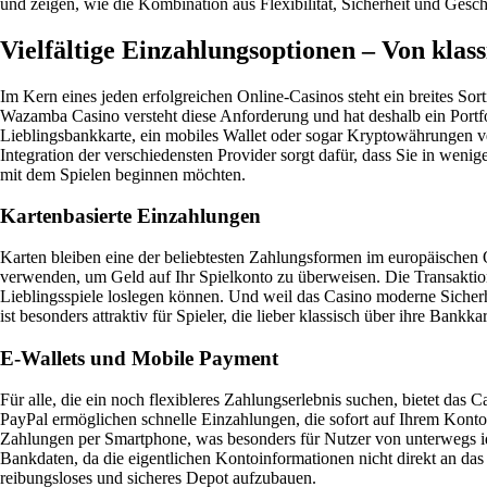
und zeigen, wie die Kombination aus Flexibilität, Sicherheit und Gesch
Vielfältige Einzahlungsoptionen – Von klas
Im Kern eines jeden erfolgreichen Online‑Casinos steht ein breites So
Wazamba Casino versteht diese Anforderung und hat deshalb ein Portfo
Lieblingsbankkarte, ein mobiles Wallet oder sogar Kryptowährungen v
Integration der verschiedensten Provider sorgt dafür, dass Sie in weni
mit dem Spielen beginnen möchten.
Kartenbasierte Einzahlungen
Karten bleiben eine der beliebtesten Zahlungsformen im europäisch
verwenden, um Geld auf Ihr Spielkonto zu überweisen. Die Transaktione
Lieblingsspiele loslegen können. Und weil das Casino moderne Sicherh
ist besonders attraktiv für Spieler, die lieber klassisch über ihre Bankka
E‑Wallets und Mobile Payment
Für alle, die ein noch flexibleres Zahlungserlebnis suchen, bietet das
PayPal ermöglichen schnelle Einzahlungen, die sofort auf Ihrem Kont
Zahlungen per Smartphone, was besonders für Nutzer von unterwegs ide
Bankdaten, da die eigentlichen Kontoinformationen nicht direkt an da
reibungsloses und sicheres Depot aufzubauen.