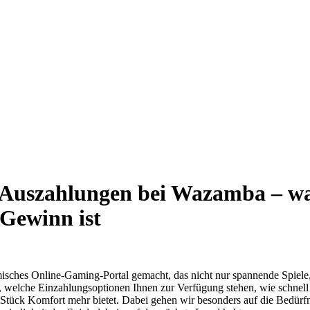
en Auszahlungen bei Wazamba – 
 Gewinn ist
isches Online‑Gaming‑Portal gemacht, das nicht nur spannende Spiele
ie, welche Einzahlungsoptionen Ihnen zur Verfügung stehen, wie schnel
Stück Komfort mehr bietet. Dabei gehen wir besonders auf die Bedürfni