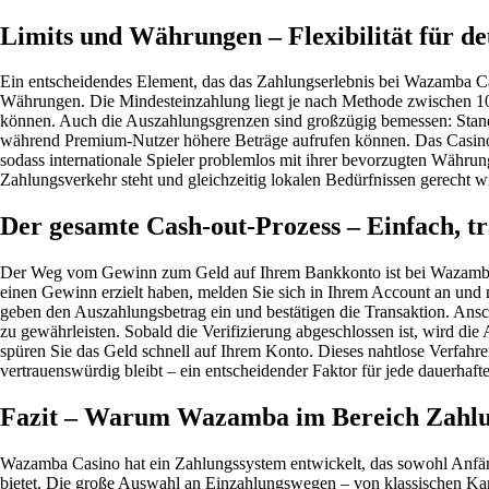
Limits und Währungen – Flexibilität für de
Ein entscheidendes Element, das das Zahlungserlebnis bei Wazamba Casi
Währungen. Die Mindesteinzahlung liegt je nach Methode zwischen 10 
können. Auch die Auszahlungsgrenzen sind großzügig bemessen: Stand
während Premium‑Nutzer höhere Beträge aufrufen können. Das Casino a
sodass internationale Spieler problemlos mit ihrer bevorzugten Währun
Zahlungsverkehr steht und gleichzeitig lokalen Bedürfnissen gerecht w
Der gesamte Cash‑out‑Prozess – Einfach, tr
Der Weg vom Gewinn zum Geld auf Ihrem Bankkonto ist bei Wazamba da
einen Gewinn erzielt haben, melden Sie sich in Ihrem Account an un
geben den Auszahlungsbetrag ein und bestätigen die Transaktion. Ansch
zu gewährleisten. Sobald die Verifizierung abgeschlossen ist, wird die
spüren Sie das Geld schnell auf Ihrem Konto. Dieses nahtlose Verfahren
vertrauenswürdig bleibt – ein entscheidender Faktor für jede dauerhaft
Fazit – Warum Wazamba im Bereich Zahlu
Wazamba Casino hat ein Zahlungssystem entwickelt, das sowohl Anfäng
bietet. Die große Auswahl an Einzahlungswegen – von klassischen Kart