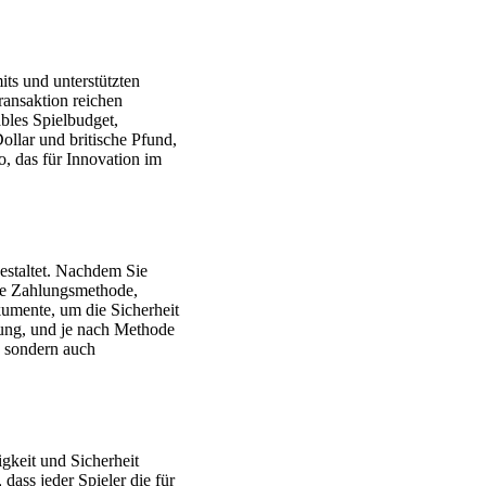
its und unterstützten
ransaktion reichen
bles Spielbudget,
llar und britische Pfund,
o, das für Innovation im
estaltet. Nachdem Sie
te Zahlungsmethode,
kumente, um die Sicherheit
igung, und je nach Methode
, sondern auch
gkeit und Sicherheit
ass jeder Spieler die für