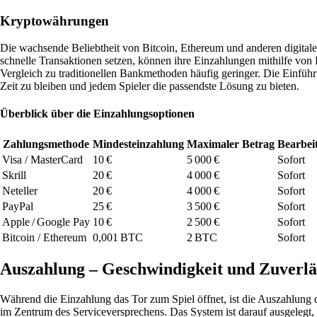
Kryptowährungen
Die wachsende Beliebtheit von Bitcoin, Ethereum und anderen digitalen
schnelle Transaktionen setzen, können ihre Einzahlungen mithilfe von 
Vergleich zu traditionellen Bankmethoden häufig geringer. Die Einfü
Zeit zu bleiben und jedem Spieler die passendste Lösung zu bieten.
Überblick über die Einzahlungsoptionen
Zahlungsmethode
Mindesteinzahlung
Maximaler Betrag
Bearbei
Visa / MasterCard
10 €
5 000 €
Sofort
Skrill
20 €
4 000 €
Sofort
Neteller
20 €
4 000 €
Sofort
PayPal
25 €
3 500 €
Sofort
Apple / Google Pay
10 €
2 500 €
Sofort
Bitcoin / Ethereum
0,001 BTC
2 BTC
Sofort
Auszahlung – Geschwindigkeit und Zuverlä
Während die Einzahlung das Tor zum Spiel öffnet, ist die Auszahlung
im Zentrum des Serviceversprechens. Das System ist darauf ausgelegt