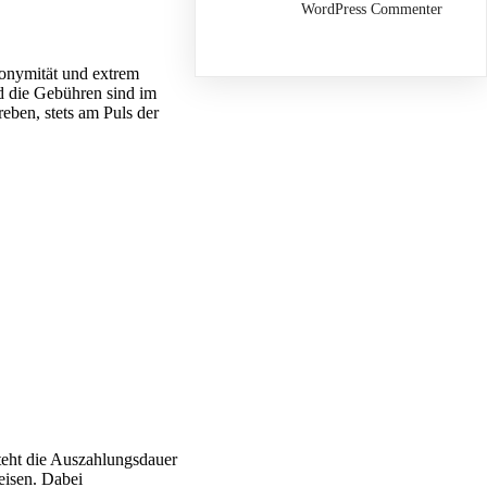
WordPress Commenter
nonymität und extrem
nd die Gebühren sind im
eben, stets am Puls der
teht die Auszahlungsdauer
eisen. Dabei