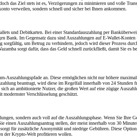
doch das Ziel stets ist es, Verzögerungen zu minimieren und volle Tran
lkonto verweilen, sondern schnell und sicher bei Ihnen ankommen.
ets und Debitkarten. Bei einer Standardauszahlung per Banküberweis
gen Bank. Im Gegensatz dazu sind Auszahlungen auf E‑Wallet‑Konten of
 sorgfältig, um Betrug zu verhindern, jedoch wird dieser Prozess dur
zamba sorgt dafür, dass das Geld schnell zurückfließt, damit Sie es be
emium‑Auszahlungspfade an. Diese ermöglichen nicht nur höhere maxima
szahlung beantragt, wird diese im Regelfall innerhalb von 24 Stunden f
et sich an ambitionierte Nutzer, die großen Wert auf eine zügige Auszahl
mit modernster Verschlüsselung geschützt.
lungen, sondern auch voll auf die Auszahlungsphase. Wenn Sie Ihre G
ie einen Auszahlungsantrag stellen, der meist innerhalb von 30 Minute
orgt für zusätzliche Anonymität und niedrige Gebühren. Diese Option is
n der Krypto‑Welt profitieren wollen.