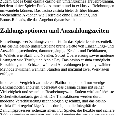
Zudem gibt es beim casinia casino ein umfangreiches Treueprogramm,
bei dem aktive Spieler Punkte sammeln und in exklusive Belohnungen
umwandeln können. Das casino casinia bietet darüber hinaus
wöchentliche Aktionen wie Freispiele ohne Einzahlung und
Bonus‑Reloads, die das Angebot dynamisch halten.
Zahlungsoptionen und Auszahlungszeiten
Ein reibungsloser Zahlungsverkehr ist für das Spielerlebnis essentiell.
Das casinia casino unterstützt eine breite Palette von Einzahlungs‑ und
Auszahlungsmethoden, darunter gängige Kredit‑ und Debitkarten,
E‑Wallets wie Skrill und Neteller, Sofort‑Überweisung sowie moderne
Lösungen wie Trustly und Apple Pay. Das casino casinia ermöglicht
Einzahlungen in Echtzeit, während Auszahlungen je nach gewählter
Methode zwischen wenigen Stunden und maximal zwei Werktagen
erfolgen.
Im direkten Vergleich zu anderen Plattformen, die oft nur wenige
Bankmethoden anbieten, überzeugt das casinia casino mit seiner
Vielseitigkeit und schnellen Bearbeitungszeit. Zudem wird auf höchste
Sicherheitsstandards geachtet: Die Transaktionen werden durch
moderne Verschlüsselungstechnologien geschützt, und das casino
casinia führt regelmäßige Audits durch, um die Integrität des
Zahlungsprozesses sicherzustellen. Für Spieler, die flexible und sichere
Zahlungsoptionen schätzen, stellt das Angebot des casinia casino einen