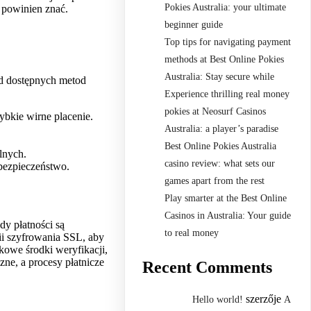
Pokies Australia: your ultimate
 powinien znać.
beginner guide
Top tips for navigating payment
methods at Best Online Pokies
Australia: Stay secure while
ód dostępnych metod
Experience thrilling real money
pokies at Neosurf Casinos
ybkie wirne placenie.
Australia: a player’s paradise
Best Online Pokies Australia
lnych.
casino review: what sets our
 bezpieczeństwo.
games apart from the rest
Play smarter at the Best Online
Casinos in Australia: Your guide
y płatności są
to real money
ii szyfrowania SSL, aby
kowe środki weryfikacji,
ne, a procesy płatnicze
Recent Comments
szerzője
Hello world!
A