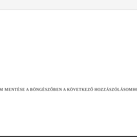
EM MENTÉSE A BÖNGÉSZŐBEN A KÖVETKEZŐ HOZZÁSZÓLÁSOMH