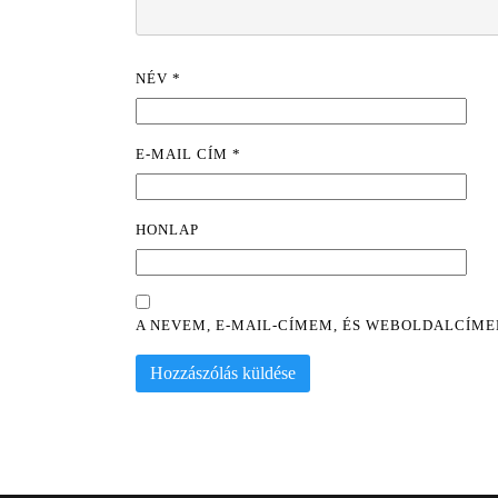
NÉV
*
E-MAIL CÍM
*
HONLAP
A NEVEM, E-MAIL-CÍMEM, ÉS WEBOLDALCÍM