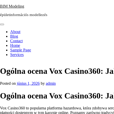
Skip
BIM Modeling
to
épületinformációs modellezés
content
About
Blog
Contact
Home
Sample Page
Services
Ogólna ocena Vox Casino360: Jak
Posted on
június 1, 2026
by
admin
Ogólna ocena Vox Casino360: Jak
Vox Casino360 to popularna platforma hazardowa, która zdobywa serc
płatności dostępnym w tym kasynie online. Poznamy zarówno tradycyjn