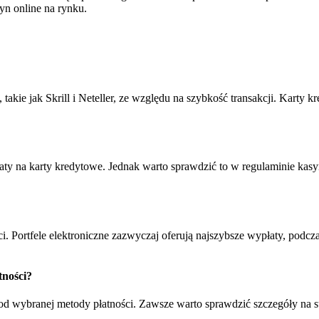
syn online na rynku.
takie jak Skrill i Neteller, ze względu na szybkość transakcji. Karty 
aty na karty kredytowe. Jednak warto sprawdzić to w regulaminie ka
ści. Portfele elektroniczne zazwyczaj oferują najszybsze wypłaty, pod
tności?
wybranej metody płatności. Zawsze warto sprawdzić szczegóły na st