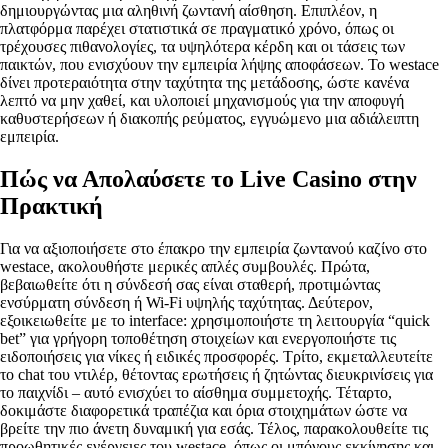
δημιουργώντας μια αληθινή ζωντανή αίσθηση. Επιπλέον, η
πλατφόρμα παρέχει στατιστικά σε πραγματικό χρόνο, όπως οι
τρέχουσες πιθανολογίες, τα υψηλότερα κέρδη και οι τάσεις των
παικτών, που ενισχύουν την εμπειρία λήψης αποφάσεων. Το westace
δίνει προτεραιότητα στην ταχύτητα της μετάδοσης, ώστε κανένα
λεπτό να μην χαθεί, και υλοποιεί μηχανισμούς για την αποφυγή
καθυστερήσεων ή διακοπής ρεύματος, εγγυώμενο μια αδιάλειπτη
εμπειρία.
Πώς να Απολαύσετε το Live Casino στην
Πρακτική
Για να αξιοποιήσετε στο έπακρο την εμπειρία ζωντανού καζίνο στο
westace, ακολουθήστε μερικές απλές συμβουλές. Πρώτα,
βεβαιωθείτε ότι η σύνδεσή σας είναι σταθερή, προτιμώντας
ενσύρματη σύνδεση ή Wi‑Fi υψηλής ταχύτητας. Δεύτερον,
εξοικειωθείτε με το interface: χρησιμοποιήστε τη λειτουργία “quick
bet” για γρήγορη τοποθέτηση στοιχείων και ενεργοποιήστε τις
ειδοποιήσεις για νίκες ή ειδικές προσφορές. Τρίτο, εκμεταλλευτείτε
το chat του ντιλέρ, θέτοντας ερωτήσεις ή ζητώντας διευκρινίσεις για
το παιχνίδι – αυτό ενισχύει το αίσθημα συμμετοχής. Τέταρτο,
δοκιμάστε διαφορετικά τραπέζια και όρια στοιχημάτων ώστε να
βρείτε την πιο άνετη δυναμική για εσάς. Τέλος, παρακολουθείτε τις
προωθητικές ενέργειες του westace, όπως οι μπόνους εκκίνησης και