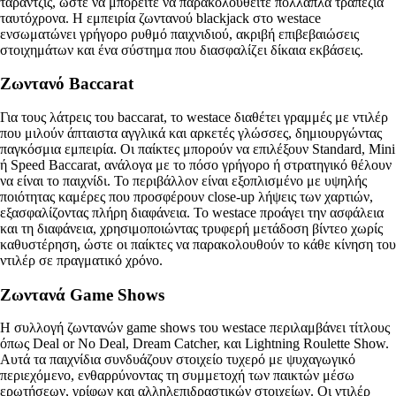
ταράντζις, ώστε να μπορείτε να παρακολουθείτε πολλαπλά τραπέζια
ταυτόχρονα. Η εμπειρία ζωντανού blackjack στο westace
ενσωματώνει γρήγορο ρυθμό παιχνιδιού, ακριβή επιβεβαιώσεις
στοιχημάτων και ένα σύστημα που διασφαλίζει δίκαια εκβάσεις.
Ζωντανό Baccarat
Για τους λάτρεις του baccarat, το westace διαθέτει γραμμές με ντιλέρ
που μιλούν άπταιστα αγγλικά και αρκετές γλώσσες, δημιουργώντας
παγκόσμια εμπειρία. Οι παίκτες μπορούν να επιλέξουν Standard, Mini
ή Speed Baccarat, ανάλογα με το πόσο γρήγορο ή στρατηγικό θέλουν
να είναι το παιχνίδι. Το περιβάλλον είναι εξοπλισμένο με υψηλής
ποιότητας καμέρες που προσφέρουν close‑up λήψεις των χαρτιών,
εξασφαλίζοντας πλήρη διαφάνεια. Το westace προάγει την ασφάλεια
και τη διαφάνεια, χρησιμοποιώντας τρυφερή μετάδοση βίντεο χωρίς
καθυστέρηση, ώστε οι παίκτες να παρακολουθούν το κάθε κίνηση του
ντιλέρ σε πραγματικό χρόνο.
Ζωντανά Game Shows
Η συλλογή ζωντανών game shows του westace περιλαμβάνει τίτλους
όπως Deal or No Deal, Dream Catcher, και Lightning Roulette Show.
Αυτά τα παιχνίδια συνδυάζουν στοιχείο τυχερό με ψυχαγωγικό
περιεχόμενο, ενθαρρύνοντας τη συμμετοχή των παικτών μέσω
ερωτήσεων, γρίφων και αλληλεπιδραστικών στοιχείων. Οι ντιλέρ