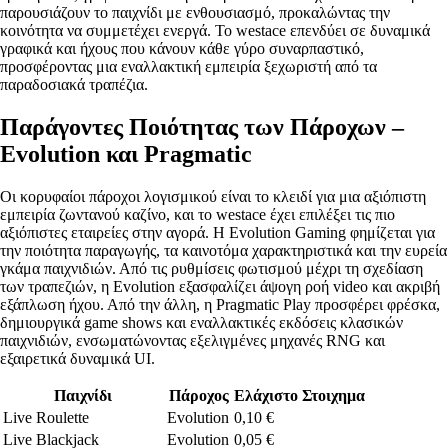
παρουσιάζουν το παιχνίδι με ενθουσιασμό, προκαλώντας την
κοινότητα να συμμετέχει ενεργά. Το westace επενδύει σε δυναμικά
γραφικά και ήχους που κάνουν κάθε γύρο συναρπαστικό,
προσφέροντας μια εναλλακτική εμπειρία ξεχωριστή από τα
παραδοσιακά τραπέζια.
Παράγοντες Ποιότητας των Πάροχων –
Evolution και Pragmatic
Οι κορυφαίοι πάροχοι λογισμικού είναι το κλειδί για μια αξιόπιστη
εμπειρία ζωντανού καζίνο, και το westace έχει επιλέξει τις πιο
αξιόπιστες εταιρείες στην αγορά. Η Evolution Gaming φημίζεται για
την ποιότητα παραγωγής, τα καινοτόμα χαρακτηριστικά και την ευρεία
γκάμα παιχνιδιών. Από τις ρυθμίσεις φωτισμού μέχρι τη σχεδίαση
των τραπεζιών, η Evolution εξασφαλίζει άψογη ροή video και ακριβή
εξάπλωση ήχου. Από την άλλη, η Pragmatic Play προσφέρει φρέσκα,
δημιουργικά game shows και εναλλακτικές εκδόσεις κλασικών
παιχνιδιών, ενσωματώνοντας εξελιγμένες μηχανές RNG και
εξαιρετικά δυναμικά UI.
Παιχνίδι
Πάροχος
Ελάχιστο Στοιχημα
Live Roulette
Evolution
0,10 €
Live Blackjack
Evolution
0,05 €