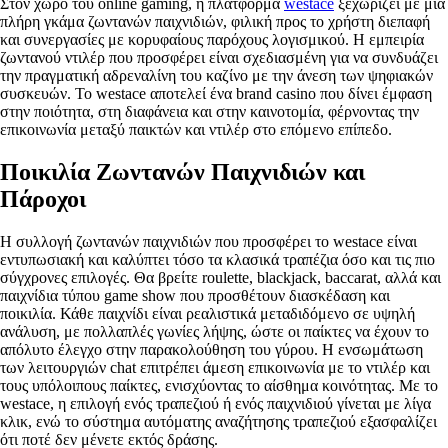
Στον χώρο του online gaming, η πλατφόρμα
westace
ξεχωρίζει με μια
πλήρη γκάμα ζωντανών παιχνιδιών, φιλική προς το χρήστη διεπαφή
και συνεργασίες με κορυφαίους παρόχους λογισμικού. Η εμπειρία
ζωντανού ντιλέρ που προσφέρει είναι σχεδιασμένη για να συνδυάζει
την πραγματική αδρεναλίνη του καζίνο με την άνεση των ψηφιακών
συσκευών. Το westace αποτελεί ένα brand casino που δίνει έμφαση
στην ποιότητα, στη διαφάνεια και στην καινοτομία, φέρνοντας την
επικοινωνία μεταξύ παικτών και ντιλέρ στο επόμενο επίπεδο.
Ποικιλία Ζωντανών Παιχνιδιών και
Πάροχοι
Η συλλογή ζωντανών παιχνιδιών που προσφέρει το westace είναι
εντυπωσιακή και καλύπτει τόσο τα κλασικά τραπέζια όσο και τις πιο
σύγχρονες επιλογές. Θα βρείτε roulette, blackjack, baccarat, αλλά και
παιχνίδια τύπου game show που προσθέτουν διασκέδαση και
ποικιλία. Κάθε παιχνίδι είναι ρεαλιστικά μεταδιδόμενο σε υψηλή
ανάλυση, με πολλαπλές γωνίες λήψης, ώστε οι παίκτες να έχουν το
απόλυτο έλεγχο στην παρακολούθηση του γύρου. Η ενσωμάτωση
των λειτουργιών chat επιτρέπει άμεση επικοινωνία με το ντιλέρ και
τους υπόλοιπους παίκτες, ενισχύοντας το αίσθημα κοινότητας. Με το
westace, η επιλογή ενός τραπεζιού ή ενός παιχνιδιού γίνεται με λίγα
κλικ, ενώ το σύστημα αυτόματης αναζήτησης τραπεζιού εξασφαλίζει
ότι ποτέ δεν μένετε εκτός δράσης.