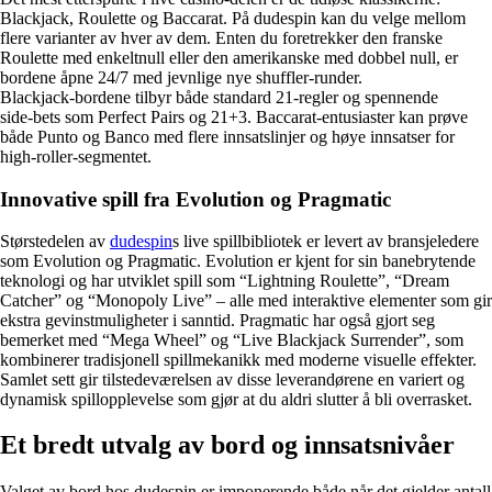
Blackjack, Roulette og Baccarat. På dudespin kan du velge mellom
flere varianter av hver av dem. Enten du foretrekker den franske
Roulette med enkeltnull eller den amerikanske med dobbel null, er
bordene åpne 24/7 med jevnlige nye shuffler‑runder.
Blackjack‑bordene tilbyr både standard 21‑regler og spennende
side‑bets som Perfect Pairs og 21+3. Baccarat‑entusiaster kan prøve
både Punto og Banco med flere innsatslinjer og høye innsatser for
high‑roller‑segmentet.
Innovative spill fra Evolution og Pragmatic
Størstedelen av
dudespin
s live spillbibliotek er levert av bransjeledere
som Evolution og Pragmatic. Evolution er kjent for sin banebrytende
teknologi og har utviklet spill som “Lightning Roulette”, “Dream
Catcher” og “Monopoly Live” – alle med interaktive elementer som gir
ekstra gevinstmuligheter i sanntid. Pragmatic har også gjort seg
bemerket med “Mega Wheel” og “Live Blackjack Surrender”, som
kombinerer tradisjonell spillmekanikk med moderne visuelle effekter.
Samlet sett gir tilstedeværelsen av disse leverandørene en variert og
dynamisk spillopplevelse som gjør at du aldri slutter å bli overrasket.
Et bredt utvalg av bord og innsatsnivåer
Valget av bord hos dudespin er imponerende både når det gjelder antall