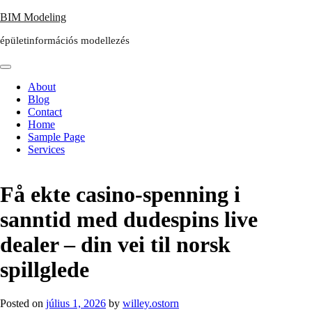
Skip
BIM Modeling
to
épületinformációs modellezés
content
About
Blog
Contact
Home
Sample Page
Services
Få ekte casino‑spenning i
sanntid med dudespins live
dealer – din vei til norsk
spillglede
Posted on
július 1, 2026
by
willey.ostorn