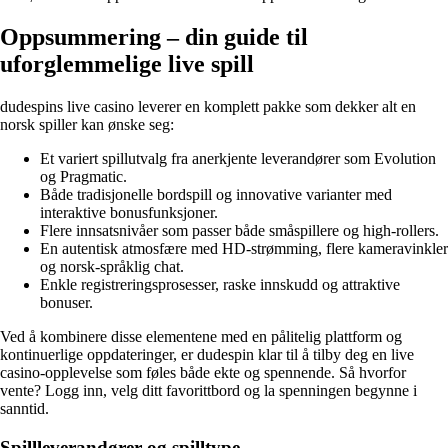
Oppsummering – din guide til
uforglemmelige live spill
dudespins live casino leverer en komplett pakke som dekker alt en
norsk spiller kan ønske seg:
Et variert spillutvalg fra anerkjente leverandører som Evolution
og Pragmatic.
Både tradisjonelle bordspill og innovative varianter med
interaktive bonusfunksjoner.
Flere innsatsnivåer som passer både småspillere og high‑rollers.
En autentisk atmosfære med HD‑strømming, flere kameravinkler
og norsk‑språklig chat.
Enkle registreringsprosesser, raske innskudd og attraktive
bonuser.
Ved å kombinere disse elementene med en pålitelig plattform og
kontinuerlige oppdateringer, er dudespin klar til å tilby deg en live
casino‑opplevelse som føles både ekte og spennende. Så hvorfor
vente? Logg inn, velg ditt favorittbord og la spenningen begynne i
sanntid.
Spillleverandører og spilltype