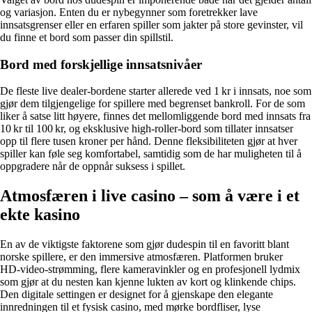
og variasjon. Enten du er nybegynner som foretrekker lave
innsatsgrenser eller en erfaren spiller som jakter på store gevinster, vil
du finne et bord som passer din spillstil.
Bord med forskjellige innsatsnivåer
De fleste live dealer‑bordene starter allerede ved 1 kr i innsats, noe som
gjør dem tilgjengelige for spillere med begrenset bankroll. For de som
liker å satse litt høyere, finnes det mellomliggende bord med innsats fra
10 kr til 100 kr, og eksklusive high‑roller‑bord som tillater innsatser
opp til flere tusen kroner per hånd. Denne fleksibiliteten gjør at hver
spiller kan føle seg komfortabel, samtidig som de har muligheten til å
oppgradere når de oppnår suksess i spillet.
Atmosfæren i live casino – som å være i et
ekte kasino
En av de viktigste faktorene som gjør dudespin til en favoritt blant
norske spillere, er den immersive atmosfæren. Platformen bruker
HD‑video‑strømming, flere kameravinkler og en profesjonell lydmix
som gjør at du nesten kan kjenne lukten av kort og klinkende chips.
Den digitale settingen er designet for å gjenskape den elegante
innredningen til et fysisk casino, med mørke bordfliser, lyse